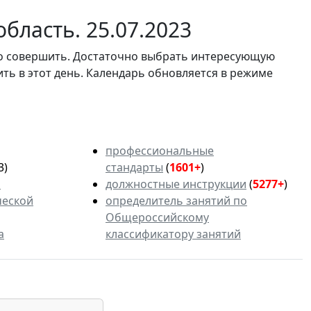
бласть. 25.07.2023
мо совершить. Достаточно выбрать интересующую
ить в этот день. Календарь обновляется в режиме
профессиональные
3)
стандарты
(
1601+
)
ь
должностные инструкции
(
5277+
)
ческой
определитель занятий по
Общероссийскому
а
классификатору занятий