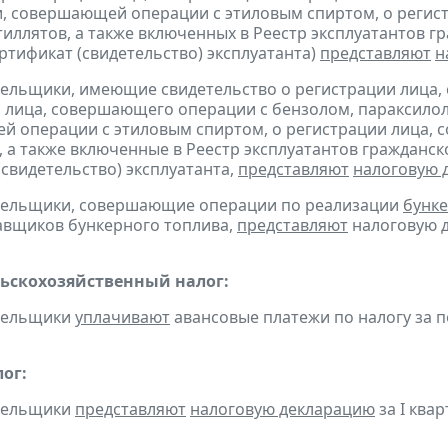
, совершающей операции с этиловым спиртом, о регис
тиллятов, а также включенных в Реестр эксплуатантов 
тификат (свидетельство) эксплуатанта)
представляют
н
тельщики, имеющие свидетельство о регистрации лица
 лица, совершающего операции с бензолом, параксилол
 операции с этиловым спиртом, о регистрации лица, 
, а также включенные в Реестр эксплуатантов граждан
(свидетельство) эксплуатанта,
представляют
налоговую 
ательщики, совершающие операции по реализации
бунке
авщиков бункерного топлива,
представляют
налоговую д
ьскохозяйственный налог:
ательщики
уплачивают
авансовые платежи по налогу за по
ог:
ательщики
представляют
налоговую декларацию
за I квар