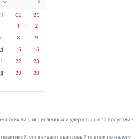
ПТ
СБ
ВС
1
2
7
8
9
14
15
16
21
22
23
28
29
30
ических лиц, исчисленных и удержанных за полугодие
 практикой,
уплачивают
авансовый платеж по налогу