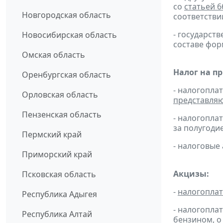
со
статьей 6
Новгородская область
соответстви
- государс
Новосибирская область
составе фор
Омская область
Налог на п
Оренбургская область
- налогопла
Орловская область
представля
Пензенская область
- налогопла
за полугодие
Пермский край
- налоговые
Приморский край
Акцизы:
Псковская область
-
налогопла
Республика Адыгея
- налогопла
Республика Алтай
бензином, о