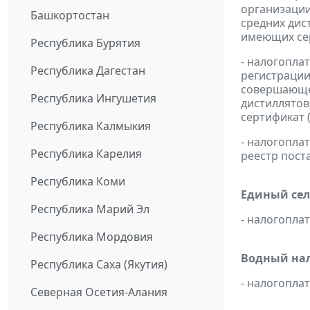
организации
Башкортостан
средних дис
имеющих сер
Республика Бурятия
- налогопла
Республика Дагестан
регистрации
совершающей
Республика Ингушетия
дистиллятов
сертификат 
Республика Калмыкия
- налогопл
Республика Карелия
реестр пост
Республика Коми
Единый сел
Республика Марий Эл
- налогопл
Республика Мордовия
Водный нал
Республика Саха (Якутия)
- налогопл
Северная Осетия-Алания