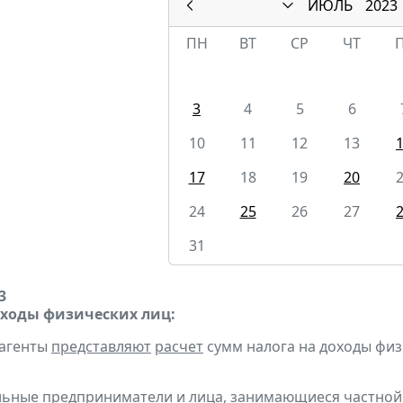
ИЮЛЬ
2023
ПН
ВТ
СР
ЧТ
3
4
5
6
10
11
12
13
17
18
19
20
24
25
26
27
31
3
оходы физических лиц:
 агенты
представляют
расчет
сумм налога на доходы физ
альные предприниматели и
лица
, занимающиеся частной