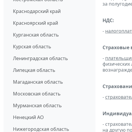
за полугодие
Краснодарский край
НДС:
Красноярский край
-
налогопла
Курганская область
Курская область
Страховые 
-
плательщи
Ленинградская область
физических 
вознагражден
Липецкая область
Магаданская область
Страховани
Московская область
-
страховате
Мурманская область
Индивидуа
Ненецкий АО
- страховат
Нижегородская область
на другую п