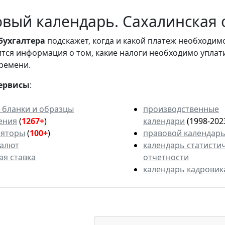
вый календарь. Сахалинская о
бухгалтера
подскажет, когда и какой платеж необходи
вится информация о том, какие налоги необходимо уплат
ремени.
ервисы
:
 бланки и образцы
производственные
ения
(
1267+
)
календари
(1998-202
ляторы
(
100+
)
правовой календар
валют
календарь статисти
ая ставка
отчетности
календарь кадровик