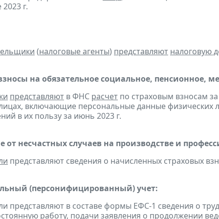
 2023 г.
тельщики
(
налоговые агенты
)
представляют
налоговую 
взносы на обязательное социальное, пенсионное, м
ки
представляют
в ФНС
расчет
по страховым взносам за 
лицах, включающие персональные данные физических ли
ий в их пользу за июнь 2023 г.
е от несчастных случаев на производстве и профес
ли
представляют сведения о начисленных страховых взнос
льный (персонифицированный) учет:
ели представляют в составе формы ЕФС-1 сведения о тру
остоянную работу, подачи заявления о продолжении вед