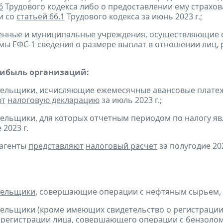
6
Трудового кодекса либо о предоставлении ему страхов
и со
статьей 66.1
Трудового кодекса за июнь 2023 г.;
твенные и муниципальные учреждения, осуществляющие
мы ЕФС-1 сведения о размере выплат в отношении лиц, 
рибыль организаций:
тельщики, исчисляющие ежемесячные авансовые платеж
ют
налоговую декларацию
за июль 2023 г.;
тельщики, для которых отчетным периодом по налогу яв
 2023 г.
 агенты
представляют
налоговый расчет
за полугодие 202
тельщики
, совершающие операции с нефтяным сырьем,
тельщики (кроме имеющих свидетельство о регистраци
 регистрации лица, совершающего операции с бензолом