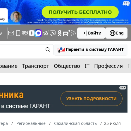
м
Войти
Eng
Перейти в систему ГАРАНТ
ование
Транспорт
Общество
IT
Профессия
П
тера
Региональные
Сахалинская область
25 июля