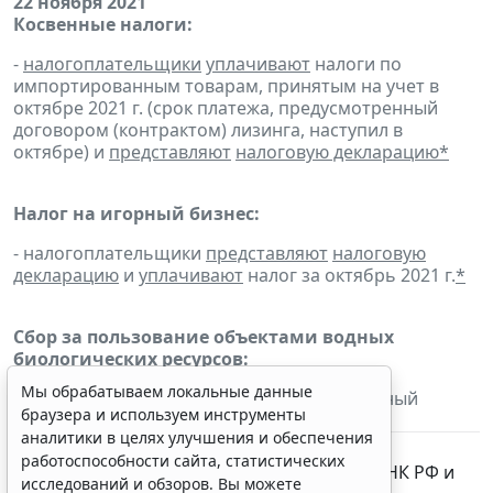
22 ноября 2021
Косвенные налоги:
-
налогоплательщики
уплачивают
налоги по
импортированным товарам, принятым на учет в
октябре 2021 г. (срок платежа, предусмотренный
договором (контрактом) лизинга, наступил в
октябре) и
представляют
налоговую декларацию
*
Налог на игорный бизнес:
- налогоплательщики
представляют
налоговую
декларацию
и
уплачивают
налог за октябрь 2021 г.
*
Сбор за пользование объектами водных
биологических ресурсов:
Мы обрабатываем локальные данные
-
налогоплательщики
уплачивают
регулярный
браузера и используем инструменты
взнос
*
аналитики в целях улучшения и обеспечения
работоспособности сайта, статистических
* Срок перенесен в соответствии со
ст. 6.1
НК РФ и
исследований и обзоров. Вы можете