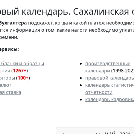
вый календарь. Сахалинская о
бухгалтера
подскажет, когда и какой платеж необходи
вится информация о том, какие налоги необходимо уплат
ремени.
ервисы
:
 бланки и образцы
производственные
ения
(
1267+
)
календари
(1998-202
ляторы
(
100+
)
правовой календар
валют
календарь статисти
ая ставка
отчетности
календарь кадровик