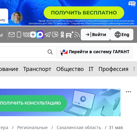
м
Войти
Eng
Перейти в систему ГАРАНТ
ование
Транспорт
Общество
IT
Профессия
П
тера
Региональные
Сахалинская область
31 мая