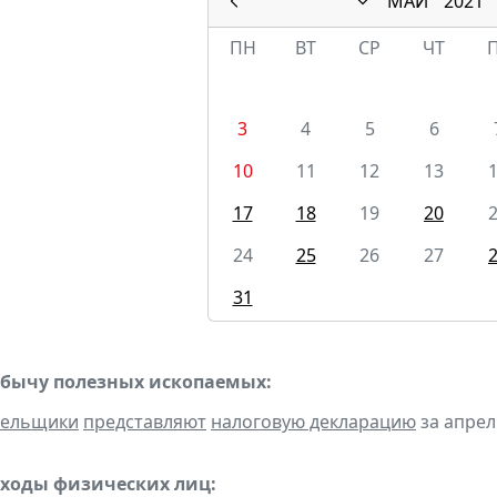
МАЙ
2021
ПН
ВТ
СР
ЧТ
3
4
5
6
10
11
12
13
17
18
19
20
24
25
26
27
31
обычу полезных ископаемых:
тельщики
представляют
налоговую декларацию
за апрель
оходы физических лиц: