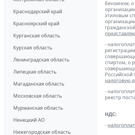
бензином, о
организации
Краснодарский край
этиловым сп
организации
Красноярский край
гражданской
представля
Курганская область
- налогопла
Курская область
регистрации
совершающей
Ленинградская область
спиртом, о 
совершающей
Липецкая область
Российской 
налоговую 
Магаданская область
- налогопл
Московская область
реестр пост
Мурманская область
НДС:
Ненецкий АО
-
налогопла
Нижегородская область