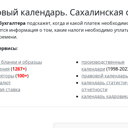
вый календарь. Сахалинская о
бухгалтера
подскажет, когда и какой платеж необходи
вится информация о том, какие налоги необходимо уплат
ремени.
ервисы
:
 бланки и образцы
производственные
ения
(
1267+
)
календари
(1998-202
ляторы
(
100+
)
правовой календар
валют
календарь статисти
ая ставка
отчетности
календарь кадровик