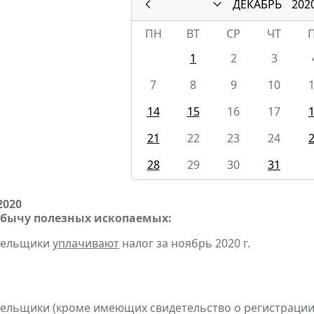
ДЕКАБРЬ
202
ПН
ВТ
СР
ЧТ
1
2
3
7
8
9
10
14
15
16
17
21
22
23
24
28
29
30
31
2020
обычу полезных ископаемых:
ательщики
уплачивают
налог за ноябрь 2020 г.
тельщики (кроме имеющих свидетельство о регистраци