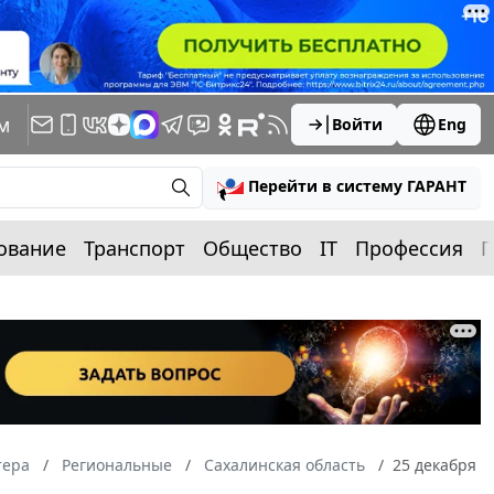
м
Войти
Eng
Перейти в систему ГАРАНТ
ование
Транспорт
Общество
IT
Профессия
П
тера
Региональные
Сахалинская область
25 декабря