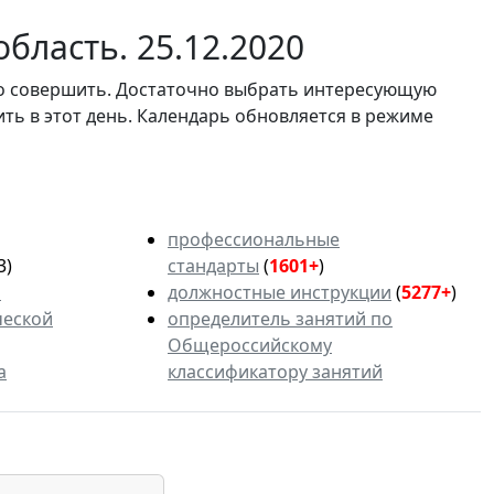
бласть. 25.12.2020
мо совершить. Достаточно выбрать интересующую
ить в этот день. Календарь обновляется в режиме
профессиональные
3)
стандарты
(
1601+
)
ь
должностные инструкции
(
5277+
)
ческой
определитель занятий по
Общероссийскому
а
классификатору занятий