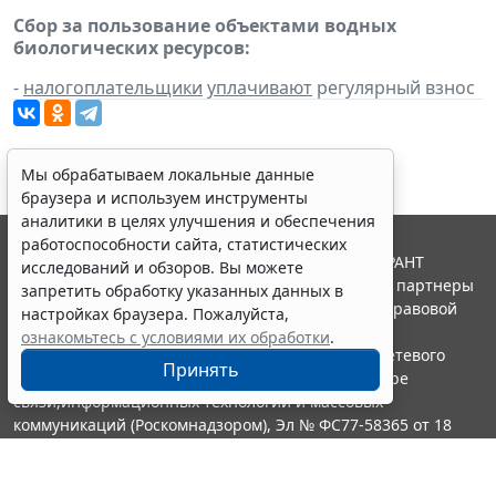
Сбор за пользование объектами водных
биологических ресурсов:
-
налогоплательщики
уплачивают
регулярный взнос
Мы обрабатываем локальные данные
браузера и используем инструменты
аналитики в целях улучшения и обеспечения
работоспособности сайта, статистических
© ООО "НПП "ГАРАНТ-СЕРВИС", 2026. Система ГАРАНТ
исследований и обзоров. Вы можете
выпускается с 1990 года. Компания "Гарант" и ее партнеры
запретить обработку указанных данных в
являются участниками Российской ассоциации правовой
настройках браузера. Пожалуйста,
информации ГАРАНТ.
ознакомьтесь с условиями их обработки
.
Портал ГАРАНТ.РУ зарегистрирован в качестве сетевого
Принять
издания Федеральной службой по надзору в сфере
связи,информационных технологий и массовых
коммуникаций (Роскомнадзором), Эл № ФС77-58365 от 18
июня 2014 года.
16+