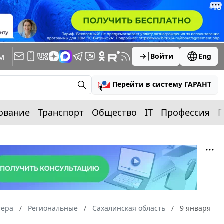
м
Войти
Eng
Перейти в систему ГАРАНТ
ование
Транспорт
Общество
IT
Профессия
П
тера
Региональные
Сахалинская область
9 января