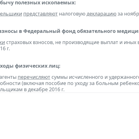
обычу полезных ископаемых:
тельщики
представляют
налоговую
декларацию
за ноябр
взносы в Федеральный фонд обязательного медицин
ки
страховых взносов, не производящие выплат и иных
16 г.
оходы физических лиц:
 агенты
перечисляют
суммы исчисленного и удержанного
обности (включая пособие по уходу за больным ребенко
льщикам в декабре 2016 г.