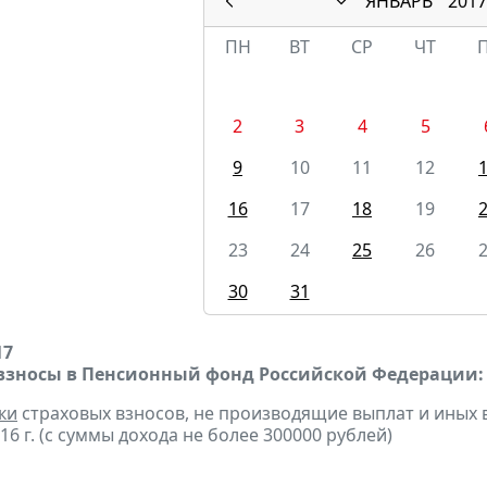
ЯНВАРЬ
2017
ПН
ВТ
СР
ЧТ
2
3
4
5
9
10
11
12
16
17
18
19
23
24
25
26
30
31
17
взносы в Пенсионный фонд Российской Федерации:
ки
страховых взносов, не производящие выплат и иных
16 г. (с суммы дохода не более 300000 рублей)