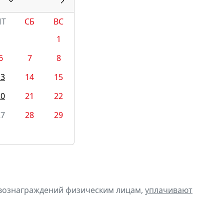
ПТ
СБ
ВС
1
6
7
8
13
14
15
20
21
22
27
28
29
 вознаграждений физическим лицам,
уплачивают