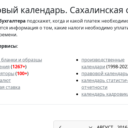
вый календарь. Сахалинская о
бухгалтера
подскажет, когда и какой платеж необходи
вится информация о том, какие налоги необходимо уплат
ремени.
ервисы
:
 бланки и образцы
производственные
ения
(
1267+
)
календари
(1998-202
ляторы
(
100+
)
правовой календар
валют
календарь статисти
ая ставка
отчетности
календарь кадровик
АВГУСТ
2016