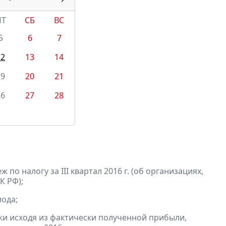
ПТ
СБ
ВС
5
6
7
12
13
14
19
20
21
26
27
28
по налогу за III квартал 2016 г. (об организациях,
К РФ);
ода;
и исходя из фактически полученной прибыли,