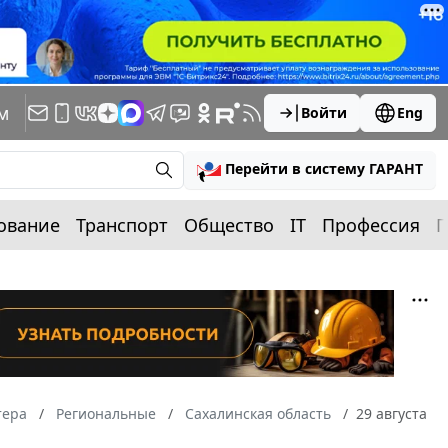
м
Войти
Eng
Перейти в систему ГАРАНТ
ование
Транспорт
Общество
IT
Профессия
П
тера
Региональные
Сахалинская область
29 августа