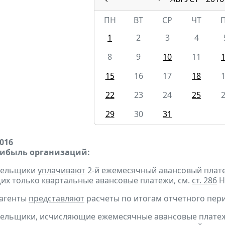
ПН
ВТ
СР
ЧТ
1
2
3
4
8
9
10
11
15
16
17
18
22
23
24
25
29
30
31
2016
рибыль организаций:
ательщики
уплачивают
2-й ежемесячный авансовый платеж 
х только квартальные авансовые платежи, см.
ст. 286
Н
 агенты
представляют
расчеты по итогам отчетного пери
тельщики, исчисляющие ежемесячные авансовые платеж