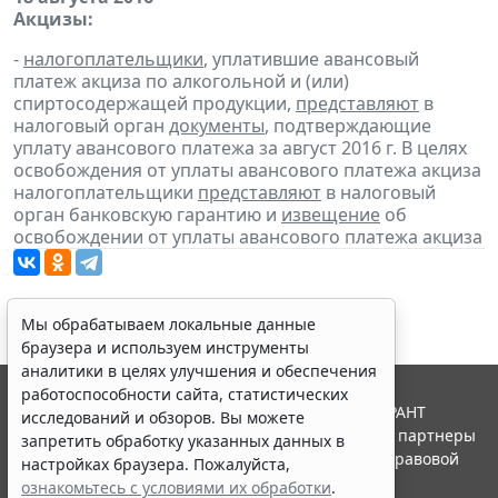
Акцизы:
-
налогоплательщики
, уплатившие авансовый
платеж акциза по алкогольной и (или)
спиртосодержащей продукции,
представляют
в
налоговый орган
документы
, подтверждающие
уплату авансового платежа за август 2016 г. В целях
освобождения от уплаты авансового платежа акциза
налогоплательщики
представляют
в налоговый
орган банковскую гарантию и
извещение
об
освобождении от уплаты авансового платежа акциза
Мы обрабатываем локальные данные
браузера и используем инструменты
аналитики в целях улучшения и обеспечения
работоспособности сайта, статистических
© ООО "НПП "ГАРАНТ-СЕРВИС", 2026. Система ГАРАНТ
исследований и обзоров. Вы можете
выпускается с 1990 года. Компания "Гарант" и ее партнеры
запретить обработку указанных данных в
являются участниками Российской ассоциации правовой
настройках браузера. Пожалуйста,
информации ГАРАНТ.
ознакомьтесь с условиями их обработки
.