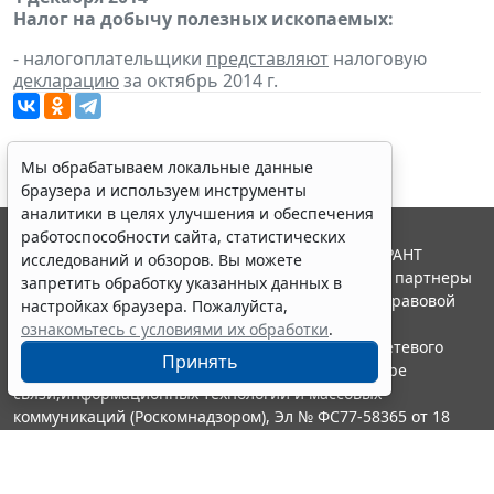
Налог на добычу полезных ископаемых:
- налогоплательщики
представляют
налоговую
декларацию
за октябрь 2014 г.
Мы обрабатываем локальные данные
браузера и используем инструменты
аналитики в целях улучшения и обеспечения
работоспособности сайта, статистических
© ООО "НПП "ГАРАНТ-СЕРВИС", 2026. Система ГАРАНТ
исследований и обзоров. Вы можете
выпускается с 1990 года. Компания "Гарант" и ее партнеры
запретить обработку указанных данных в
являются участниками Российской ассоциации правовой
настройках браузера. Пожалуйста,
информации ГАРАНТ.
ознакомьтесь с условиями их обработки
.
Портал ГАРАНТ.РУ зарегистрирован в качестве сетевого
Принять
издания Федеральной службой по надзору в сфере
связи,информационных технологий и массовых
коммуникаций (Роскомнадзором), Эл № ФС77-58365 от 18
июня 2014 года.
16+