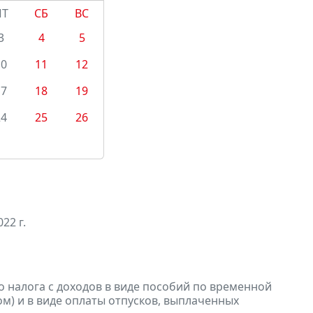
ПТ
СБ
ВС
3
4
5
10
11
12
17
18
19
24
25
26
22 г.
 налога с доходов в виде пособий по временной
м) и в виде оплаты отпусков, выплаченных