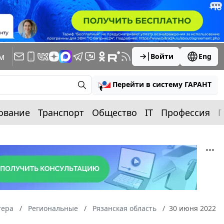
м
Войти
Eng
Перейти в систему ГАРАНТ
ование
Транспорт
Общество
IT
Профессия
П
тера
Региональные
Рязанская область
30 июня 2022