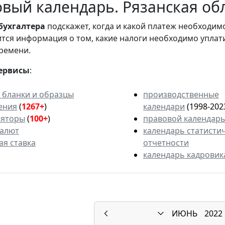
вый календарь. Рязанская обл
бухгалтера
подскажет, когда и какой платеж необходи
вится информация о том, какие налоги необходимо уплат
ремени.
ервисы
:
 бланки и образцы
производственные
ения
(
1267+
)
календари
(1998-202
ляторы
(
100+
)
правовой календар
валют
календарь статисти
ая ставка
отчетности
календарь кадровик
ИЮНЬ
2022