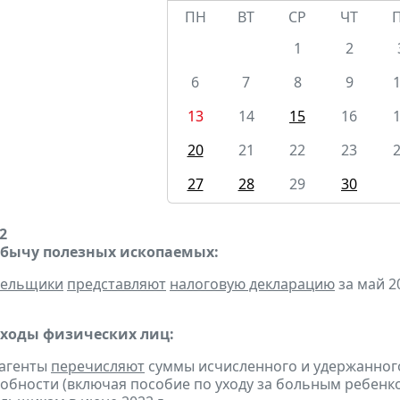
ПН
ВТ
СР
ЧТ
1
2
6
7
8
9
13
14
15
16
20
21
22
23
27
28
29
30
2
обычу полезных ископаемых:
тельщики
представляют
налоговую декларацию
за май 20
оходы физических лиц:
 агенты
перечисляют
суммы исчисленного и удержанного
обности (включая пособие по уходу за больным ребенко