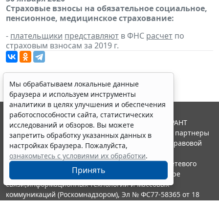
Страховые взносы на обязательное социальное,
пенсионное, медицинское страхование:
-
плательщики
представляют
в ФНС
расчет
по
страховым взносам за 2019 г.
Мы обрабатываем локальные данные
браузера и используем инструменты
аналитики в целях улучшения и обеспечения
работоспособности сайта, статистических
© ООО "НПП "ГАРАНТ-СЕРВИС", 2026. Система ГАРАНТ
исследований и обзоров. Вы можете
выпускается с 1990 года. Компания "Гарант" и ее партнеры
запретить обработку указанных данных в
являются участниками Российской ассоциации правовой
настройках браузера. Пожалуйста,
информации ГАРАНТ.
ознакомьтесь с условиями их обработки
.
Портал ГАРАНТ.РУ зарегистрирован в качестве сетевого
Принять
издания Федеральной службой по надзору в сфере
связи,информационных технологий и массовых
коммуникаций (Роскомнадзором), Эл № ФС77-58365 от 18
июня 2014 года.