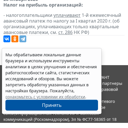
Налог на прибыль организаций:
- налогоплательщики
уплачивают
1-й ежемесячный
авансовый платеж по налогу за I квартал 2020 г. (об
организациях, уплачивающих только квартальные
авансовые платежи, см.
ст. 286
НК РФ)
Мы обрабатываем локальные данные
браузера и используем инструменты
аналитики в целях улучшения и обеспечения
работоспособности сайта, статистических
© ООО "НПП "ГАРАНТ-СЕРВИС", 2026. Система ГАРАНТ
исследований и обзоров. Вы можете
выпускается с 1990 года. Компания "Гарант" и ее партнеры
запретить обработку указанных данных в
являются участниками Российской ассоциации правовой
настройках браузера. Пожалуйста,
информации ГАРАНТ.
ознакомьтесь с условиями их обработки
.
Портал ГАРАНТ.РУ зарегистрирован в качестве сетевого
Принять
издания Федеральной службой по надзору в сфере
связи,информационных технологий и массовых
коммуникаций (Роскомнадзором), Эл № ФС77-58365 от 18
июня 2014 года.