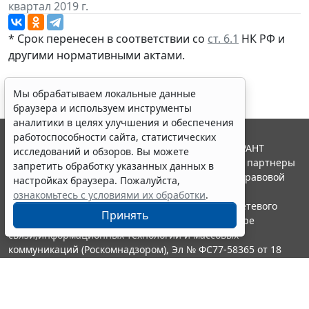
квартал 2019 г.
* Срок перенесен в соответствии со
ст. 6.1
НК РФ и
другими нормативными актами.
Мы обрабатываем локальные данные
браузера и используем инструменты
аналитики в целях улучшения и обеспечения
работоспособности сайта, статистических
© ООО "НПП "ГАРАНТ-СЕРВИС", 2026. Система ГАРАНТ
исследований и обзоров. Вы можете
выпускается с 1990 года. Компания "Гарант" и ее партнеры
запретить обработку указанных данных в
являются участниками Российской ассоциации правовой
настройках браузера. Пожалуйста,
информации ГАРАНТ.
ознакомьтесь с условиями их обработки
.
Портал ГАРАНТ.РУ зарегистрирован в качестве сетевого
Принять
издания Федеральной службой по надзору в сфере
связи,информационных технологий и массовых
коммуникаций (Роскомнадзором), Эл № ФС77-58365 от 18
июня 2014 года.
16+