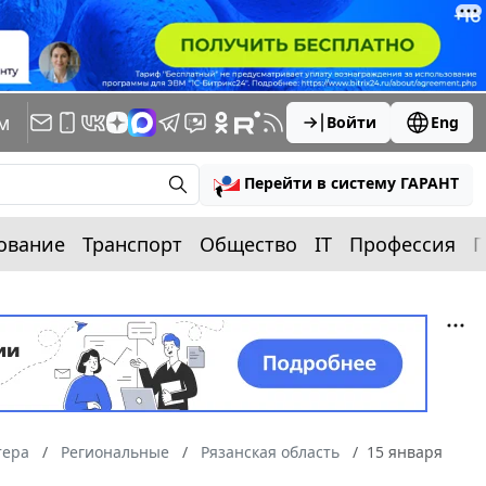
м
Войти
Eng
Перейти в систему ГАРАНТ
ование
Транспорт
Общество
IT
Профессия
П
тера
Региональные
Рязанская область
15 января