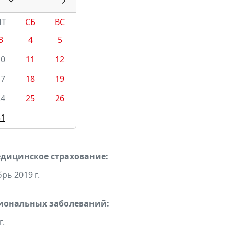
ПТ
СБ
ВС
3
4
5
10
11
12
17
18
19
24
25
26
31
едицинское страхование:
рь 2019 г.
сиональных заболеваний:
г.