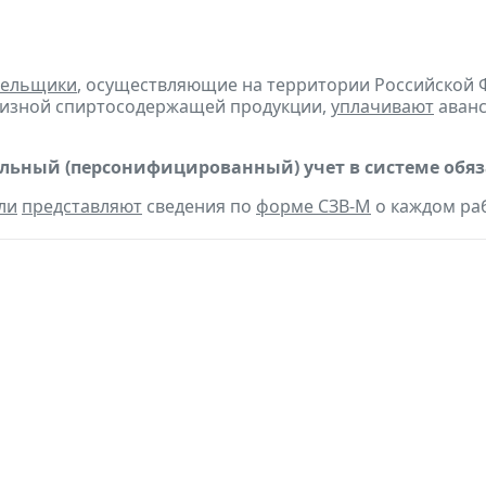
тельщики
, осуществляющие на территории Российской 
цизной спиртосодержащей продукции,
уплачивают
аванс
ьный (персонифицированный) учет в системе обяза
ли
представляют
сведения по
форме СЗВ-М
о каждом ра