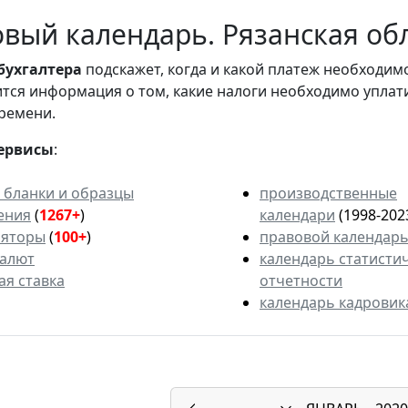
вый календарь. Рязанская обл
бухгалтера
подскажет, когда и какой платеж необходи
вится информация о том, какие налоги необходимо уплат
ремени.
ервисы
:
 бланки и образцы
производственные
ения
(
1267+
)
календари
(1998-202
ляторы
(
100+
)
правовой календар
валют
календарь статисти
ая ставка
отчетности
календарь кадровик