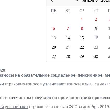
ЯНВАРЬ
2020
ПН
ВТ
СР
ЧТ
1
2
6
7
8
9
13
14
15
16
20
21
22
23
27
28
29
30
020
взносы на обязательное социальное, пенсионное, м
ки
страховых взносов
уплачивают
взносы в ФНС за декаб
е от несчастных случаев на производстве и профес
ли
уплачивают
страховые взносы в ФСС за декабрь 2019 