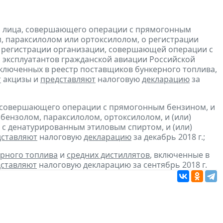
и лица, совершающего операции с прямогонным
, параксилолом или ортоксилолом, о регистрации
 регистрации организации, совершающей операции с
 эксплуатантов гражданской авиации Российской
включенных в реестр поставщиков бункерного топлива,
т
акцизы и
представляют
налоговую
декларацию
за
, совершающего операции с прямогонным бензином, и
бензолом, параксилолом, ортоксилолом, и (или)
с денатурированным этиловым спиртом, и (или)
дставляют
налоговую
декларацию
за декабрь 2018 г.;
рного топлива
и
средних дистиллятов
, включенные в
ставляют
налоговую декларацию за сентябрь 2018 г.