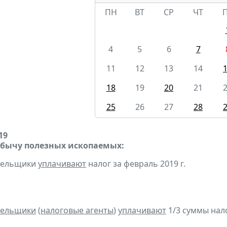
ПН
ВТ
СР
ЧТ
4
5
6
7
11
12
13
14
18
19
20
21
25
26
27
28
19
обычу полезных ископаемых:
ательщики
уплачивают
налог за февраль 2019 г.
тельщики
(
налоговые агенты
)
уплачивают
1/3 суммы налог