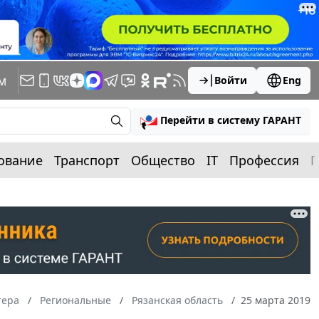
м
Войти
Eng
Перейти в систему ГАРАНТ
ование
Транспорт
Общество
IT
Профессия
П
тера
Региональные
Рязанская область
25 марта 2019