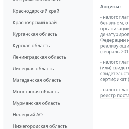
Акцизы:
Краснодарский край
- налогопла
Красноярский край
бензином, о
организации
Курганская область
денатуриров
Федерации и
Курская область
реализующих
февраль 2019
Ленинградская область
- налогопла
(или) свиде
Липецкая область
свидетельст
сертификат 
Магаданская область
- налогопл
Московская область
реестр пост
Мурманская область
Ненецкий АО
Нижегородская область