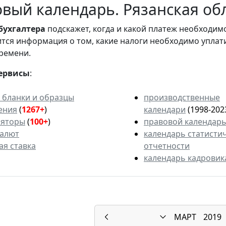
вый календарь. Рязанская обл
бухгалтера
подскажет, когда и какой платеж необходи
вится информация о том, какие налоги необходимо уплат
ремени.
ервисы
:
 бланки и образцы
производственные
ения
(
1267+
)
календари
(1998-202
ляторы
(
100+
)
правовой календар
валют
календарь статисти
ая ставка
отчетности
календарь кадровик
МАРТ
2019