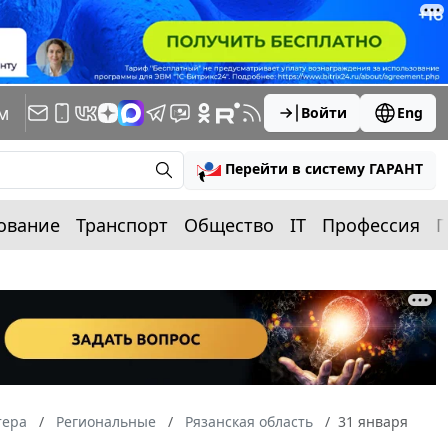
м
Войти
Eng
Перейти в систему ГАРАНТ
ование
Транспорт
Общество
IT
Профессия
П
тера
Региональные
Рязанская область
31 января