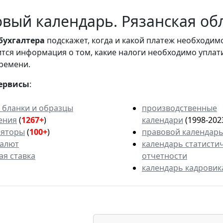
вый календарь. Рязанская обл
бухгалтера
подскажет, когда и какой платеж необходи
вится информация о том, какие налоги необходимо уплат
ремени.
ервисы
:
 бланки и образцы
производственные
ения
(
1267+
)
календари
(1998-202
ляторы
(
100+
)
правовой календар
валют
календарь статисти
ая ставка
отчетности
календарь кадровик