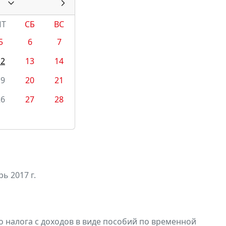
ПТ
СБ
ВС
5
6
7
12
13
14
19
20
21
26
27
28
ь 2017 г.
 налога с доходов в виде пособий по временной