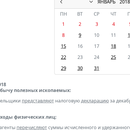
ЯНВАРЬ
2018
ПН
ВТ
СР
ЧТ
1
2
3
4
8
9
10
11
15
16
17
18
22
23
24
25
29
30
31
018
обычу полезных ископаемых:
ательщики
представляют
налоговую
декларацию
за декабр
оходы физических лиц:
 агенты
перечисляют
суммы исчисленного и удержанного