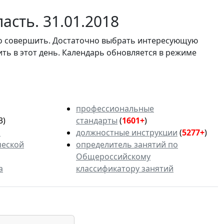
асть. 31.01.2018
мо совершить. Достаточно выбрать интересующую
ить в этот день. Календарь обновляется в режиме
профессиональные
3)
стандарты
(
1601+
)
ь
должностные инструкции
(
5277+
)
ческой
определитель занятий по
Общероссийскому
а
классификатору занятий