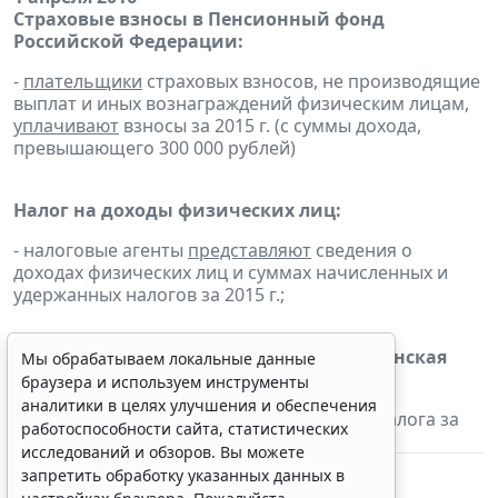
Страховые взносы в Пенсионный фонд
Российской Федерации:
-
плательщики
страховых взносов, не производящие
выплат и иных вознаграждений физическим лицам,
уплачивают
взносы за 2015 г. (с суммы дохода,
превышающего 300 000 рублей)
Налог на доходы физических лиц:
- налоговые агенты
представляют
сведения о
доходах физических лиц и суммах начисленных и
удержанных налогов за 2015 г.;
Налог на имущество организаций (Рязанская
Мы обрабатываем локальные данные
область):
браузера и используем инструменты
аналитики в целях улучшения и обеспечения
- налогоплательщики
уплачивают
сумму налога за
работоспособности сайта, статистических
2015 г.
исследований и обзоров. Вы можете
запретить обработку указанных данных в