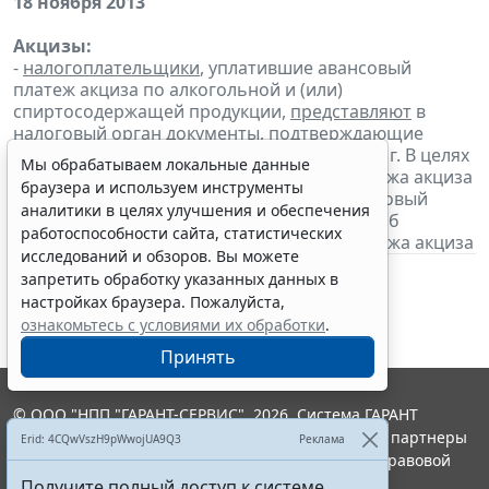
18 ноября 2013
Акцизы:
-
налогоплательщики
, уплатившие авансовый
платеж акциза по алкогольной и (или)
спиртосодержащей продукции,
представляют
в
налоговый орган
документы
, подтверждающие
уплату авансового платежа за ноябрь 2013 г. В целях
Мы обрабатываем локальные данные
освобождения от уплаты авансового платежа акциза
браузера и используем инструменты
налогоплательщики
представляют
в налоговый
аналитики в целях улучшения и обеспечения
орган банковскую гарантию и
извещение
об
работоспособности сайта, статистических
освобождении от уплаты авансового платежа акциза
исследований и обзоров. Вы можете
запретить обработку указанных данных в
настройках браузера. Пожалуйста,
ознакомьтесь с условиями их обработки
.
Принять
© ООО "НПП "ГАРАНТ-СЕРВИС", 2026. Система ГАРАНТ
выпускается с 1990 года. Компания "Гарант" и ее партнеры
Erid: 4CQwVszH9pWwojUA9Q3
Реклама
являются участниками Российской ассоциации правовой
информации ГАРАНТ.
Получите полный доступ к системе