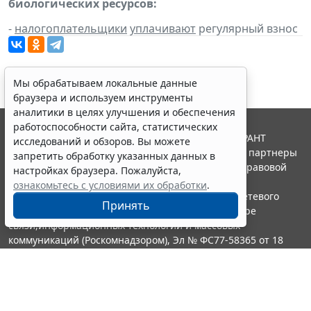
биологических ресурсов:
-
налогоплательщики
уплачивают
регулярный взнос
Мы обрабатываем локальные данные
браузера и используем инструменты
аналитики в целях улучшения и обеспечения
работоспособности сайта, статистических
© ООО "НПП "ГАРАНТ-СЕРВИС", 2026. Система ГАРАНТ
исследований и обзоров. Вы можете
выпускается с 1990 года. Компания "Гарант" и ее партнеры
запретить обработку указанных данных в
являются участниками Российской ассоциации правовой
настройках браузера. Пожалуйста,
информации ГАРАНТ.
ознакомьтесь с условиями их обработки
.
Портал ГАРАНТ.РУ зарегистрирован в качестве сетевого
Принять
издания Федеральной службой по надзору в сфере
связи,информационных технологий и массовых
коммуникаций (Роскомнадзором), Эл № ФС77-58365 от 18
июня 2014 года.
16+
Контакты
8-800-200-88-88