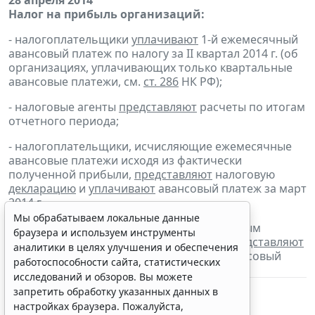
28 апреля 2014
Налог на прибыль организаций:
- налогоплательщики
уплачивают
1-й ежемесячный
авансовый платеж по налогу за II квартал 2014 г. (об
организациях, уплачивающих только квартальные
авансовые платежи, см.
ст. 286
НК РФ);
- налоговые агенты
представляют
расчеты по итогам
отчетного периода;
- налогоплательщики, исчисляющие ежемесячные
авансовые платежи исходя из фактически
полученной прибыли,
представляют
налоговую
декларацию
и
уплачивают
авансовый платеж за март
2014 г.
Мы обрабатываем локальные данные
- налогоплательщики, для которых отчетным
браузера и используем инструменты
периодом по налогу является квартал,
представляют
аналитики в целях улучшения и обеспечения
налоговую
декларацию
и
уплачивают
авансовый
работоспособности сайта, статистических
платеж за I квартал 2014 г.;
исследований и обзоров. Вы можете
запретить обработку указанных данных в
настройках браузера. Пожалуйста,