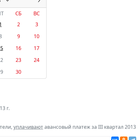
3
ПТ
СБ
ВС
1
2
3
8
9
10
15
16
17
22
23
24
29
30
3 г.
тели,
уплачивают
авансовый платеж за III квартал 2013