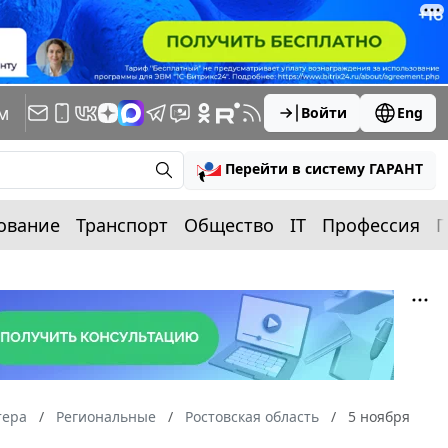
м
Войти
Eng
Перейти в систему ГАРАНТ
ование
Транспорт
Общество
IT
Профессия
П
тера
Региональные
Ростовская область
5 ноября