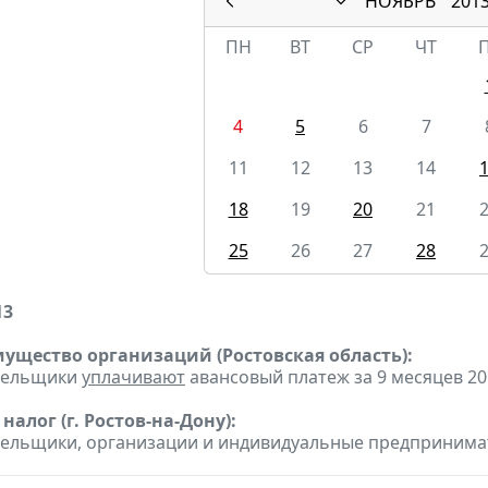
НОЯБРЬ
201
ПН
ВТ
СР
ЧТ
4
5
6
7
11
12
13
14
18
19
20
21
25
26
27
28
13
мущество организаций (Ростовская область):
ательщики
уплачивают
авансовый платеж за 9 месяцев 201
алог (г. Ростов-на-Дону):
тельщики, организации и индивидуальные предпринима