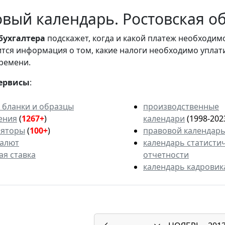
вый календарь. Ростовская об
бухгалтера
подскажет, когда и какой платеж необходи
вится информация о том, какие налоги необходимо уплат
ремени.
ервисы
:
 бланки и образцы
производственные
ения
(
1267+
)
календари
(1998-202
ляторы
(
100+
)
правовой календар
валют
календарь статисти
ая ставка
отчетности
календарь кадровик