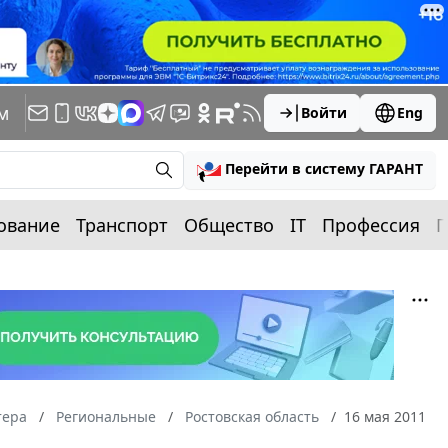
м
Войти
Eng
Перейти в систему ГАРАНТ
ование
Транспорт
Общество
IT
Профессия
П
тера
Региональные
Ростовская область
16 мая 2011