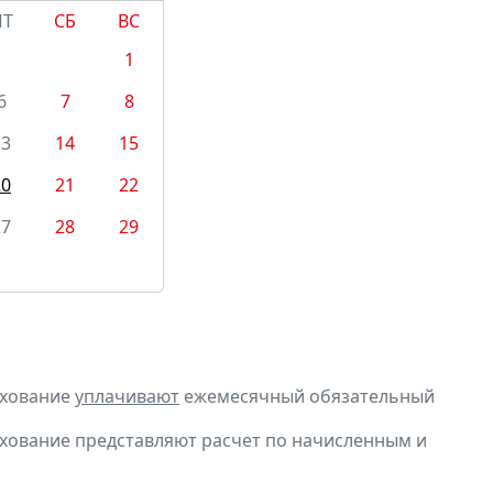
ПТ
СБ
ВС
1
6
7
8
13
14
15
20
21
22
27
28
29
ахование
уплачивают
ежемесячный обязательный
ахование представляют расчет по начисленным и