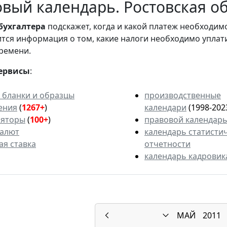
вый календарь. Ростовская об
бухгалтера
подскажет, когда и какой платеж необходи
вится информация о том, какие налоги необходимо уплат
ремени.
ервисы
:
 бланки и образцы
производственные
ения
(
1267+
)
календари
(1998-202
ляторы
(
100+
)
правовой календар
валют
календарь статисти
ая ставка
отчетности
календарь кадровик
МАЙ
2011