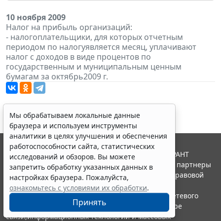
10 ноября 2009
Налог на прибыль организаций:
- налогоплательщики, для которых отчетным
периодом по налогуявляется месяц, уплачивают
налог с доходов в виде процентов по
государственным и муниципальным ценным
бумагам за октябрь2009 г.
Мы обрабатываем локальные данные
браузера и используем инструменты
аналитики в целях улучшения и обеспечения
работоспособности сайта, статистических
© ООО "НПП "ГАРАНТ-СЕРВИС", 2026. Система ГАРАНТ
исследований и обзоров. Вы можете
выпускается с 1990 года. Компания "Гарант" и ее партнеры
запретить обработку указанных данных в
являются участниками Российской ассоциации правовой
настройках браузера. Пожалуйста,
информации ГАРАНТ.
ознакомьтесь с условиями их обработки
.
Портал ГАРАНТ.РУ зарегистрирован в качестве сетевого
Принять
издания Федеральной службой по надзору в сфере
связи,информационных технологий и массовых