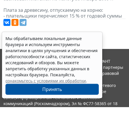
Плата за древесину, отпускаемую на корню:
- плательщики перечисляют 15 % от годовой суммы
Мы обрабатываем локальные данные
браузера и используем инструменты
аналитики в целях улучшения и обеспечения
работоспособности сайта, статистических
© ООО "НПП "ГАРАНТ-СЕРВИС", 2026. Система ГАРАНТ
исследований и обзоров. Вы можете
выпускается с 1990 года. Компания "Гарант" и ее партнеры
запретить обработку указанных данных в
являются участниками Российской ассоциации правовой
настройках браузера. Пожалуйста,
информации ГАРАНТ.
ознакомьтесь с условиями их обработки
.
Портал ГАРАНТ.РУ зарегистрирован в качестве сетевого
Принять
издания Федеральной службой по надзору в сфере
связи,информационных технологий и массовых
коммуникаций (Роскомнадзором), Эл № ФС77-58365 от 18
июня 2014 года.
16+