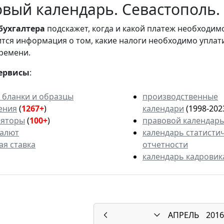
вый календарь. Севастополь. 
бухгалтера
подскажет, когда и какой платеж необходи
вится информация о том, какие налоги необходимо уплат
ремени.
ервисы
:
 бланки и образцы
производственные
ения
(
1267+
)
календари
(1998-202
ляторы
(
100+
)
правовой календар
валют
календарь статисти
ая ставка
отчетности
календарь кадровик
АПРЕЛЬ
2016