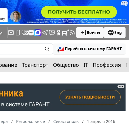
м
Войти
Eng
Перейти в систему ГАРАНТ
ование
Транспорт
Общество
IT
Профессия
П
тера
Региональные
Севастополь
1 апреля 2016