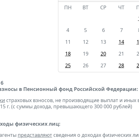
ПН
ВТ
СР
ЧТ
4
5
6
7
11
12
13
14
18
19
20
21
25
26
27
28
16
взносы в Пенсионный фонд Российской Федерации:
ки
страховых взносов, не производящие выплат и иных
015 г. (с суммы дохода, превышающего 300 000 рублей)
оходы физических лиц:
 агенты
представляют
сведения о доходах физических ли