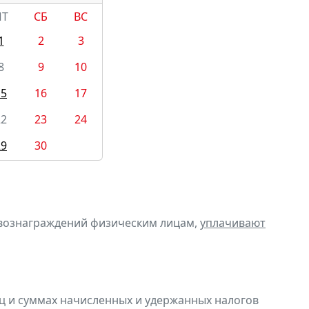
ПТ
СБ
ВС
1
2
3
8
9
10
15
16
17
22
23
24
29
30
 вознаграждений физическим лицам,
уплачивают
ц и суммах начисленных и удержанных налогов