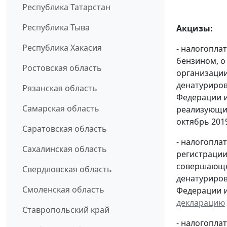
Республика Татарстан
Республика Тыва
Акцизы:
Республика Хакасия
- налогопла
бензином, о
Ростовская область
организации
денатуриров
Рязанская область
Федерации и
Самарская область
реализующих
октябрь 2019 
Саратовская область
- налогопла
Сахалинская область
регистрации
совершающей
Свердловская область
денатуриров
Смоленская область
Федерации и
декларацию
Ставропольский край
- налогопл