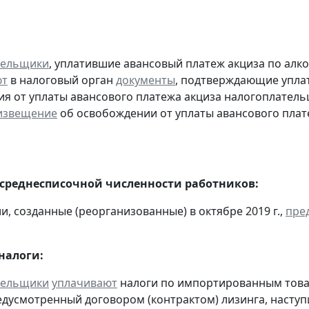
тельщики
, уплатившие авансовый платеж акциза по алк
ют
в налоговый орган
документы
, подтверждающие уплату
я от уплаты авансового платежа акциза налогоплател
извещение
об освобождении от уплаты авансового плат
 среднесписочной численности работников:
и, созданные (реорганизованные) в октябре 2019 г.,
пре
налоги:
тельщики
уплачивают
налоги по импортированным товара
едусмотренный договором (контрактом) лизинга, наступ