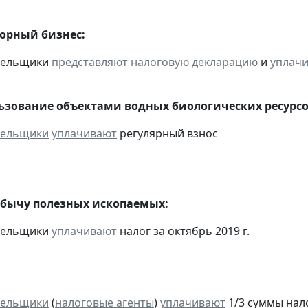
горный бизнес:
ательщики
представляют
налоговую декларацию
и
уплач
льзование объектами водных биологических ресурсо
тельщики
уплачивают
регулярный взнос
обычу полезных ископаемых:
ательщики
уплачивают
налог за октябрь 2019 г.
тельщики
(
налоговые агенты
)
уплачивают
1/3 суммы налог