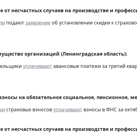
е от несчастных случаев на производстве и профес
ли
подают
заявление
об установлении скидки к страховом
мущество организаций (Ленинградская область):
ательщики
уплачивают
авансовые платежи за третий кварт
взносы на обязательное социальное, пенсионное, м
ки
страховых взносов
уплачивают
взносы в ФНС за октяб
е от несчастных случаев на производстве и профес