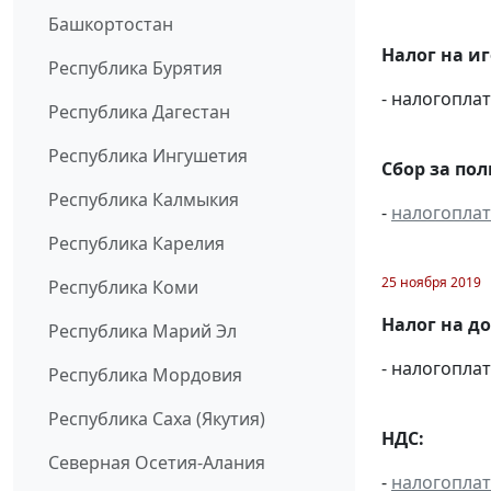
Башкортостан
Налог на и
Республика Бурятия
- налогопл
Республика Дагестан
Республика Ингушетия
Сбор за по
Республика Калмыкия
-
налогопла
Республика Карелия
25 ноября 2019
Республика Коми
Налог на д
Республика Марий Эл
- налогопл
Республика Мордовия
Республика Саха (Якутия)
НДС:
Северная Осетия-Алания
-
налогопла