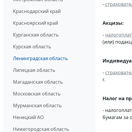
-
страховате
Краснодарский край
Акцизы:
Красноярский край
-
налогопла
Курганская область
(или) подак
Курская область
Ленинградская область
Индивидуал
Липецкая область
-
страховате
г.
Магаданская область
Московская область
Налог на п
Мурманская область
- налогопл
бумагам за о
Ненецкий АО
Нижегородская область