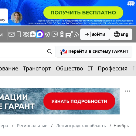
м
Войти
Eng
Перейти в систему ГАРАНТ
ование
Транспорт
Общество
IT
Профессия
П
тера
Региональные
Ленинградская область
Ноябрь