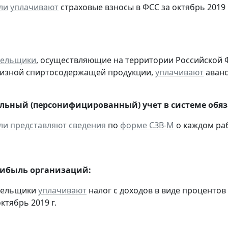
ли
уплачивают
страховые взносы в ФСС за октябрь 2019 
тельщики
, осуществляющие на территории Российской 
цизной спиртосодержащей продукции,
уплачивают
аванс
ьный (персонифицированный) учет в системе обяза
ли
представляют
сведения
по
форме СЗВ-М
о каждом раб
рибыль организаций:
ательщики
уплачивают
налог с доходов в виде проценто
ктябрь 2019 г.