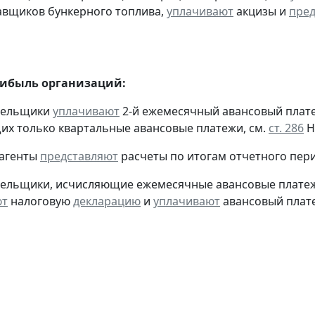
авщиков бункерного топлива,
уплачивают
акцизы и
пред
рибыль организаций:
ательщики
уплачивают
2-й ежемесячный авансовый платеж 
х только квартальные авансовые платежи, см.
ст. 286
Н
 агенты
представляют
расчеты по итогам отчетного пери
тельщики, исчисляющие ежемесячные авансовые платеж
ют
налоговую
декларацию
и
уплачивают
авансовый платеж