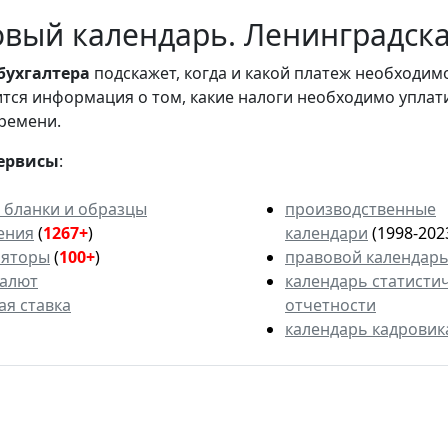
вый календарь. Ленинградска
бухгалтера
подскажет, когда и какой платеж необходи
вится информация о том, какие налоги необходимо уплат
ремени.
ервисы
:
 бланки и образцы
производственные
ения
(
1267+
)
календари
(1998-202
ляторы
(
100+
)
правовой календар
валют
календарь статисти
ая ставка
отчетности
календарь кадровик