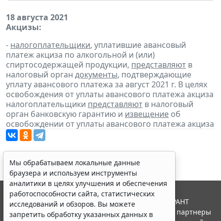
18 августа 2021
Акцизы:
-
налогоплательщики
, уплатившие авансовый
платеж акциза по алкогольной и (или)
спиртосодержащей продукции,
представляют
в
налоговый орган
документы
, подтверждающие
уплату авансового платежа за август 2021 г. В целях
освобождения от уплаты авансового платежа акциза
налогоплательщики
представляют
в налоговый
орган банковскую гарантию и
извещение
об
освобождении от уплаты авансового платежа акциза
Мы обрабатываем локальные данные
браузера и используем инструменты
аналитики в целях улучшения и обеспечения
работоспособности сайта, статистических
© ООО "НПП "ГАРАНТ-СЕРВИС", 2026. Система ГАРАНТ
исследований и обзоров. Вы можете
выпускается с 1990 года. Компания "Гарант" и ее партнеры
запретить обработку указанных данных в