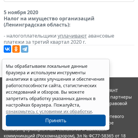
5 ноября 2020
Налог на имущество организаций
(Ленинградская область):
- налогоплательщики
уплачивают
авансовые
платежи за третий квартал 2020 г.
Мы обрабатываем локальные данные
браузера и используем инструменты
аналитики в целях улучшения и обеспечения
работоспособности сайта, статистических
© ООО "НПП "ГАРАНТ-СЕРВИС", 2026. Система ГАРАНТ
исследований и обзоров. Вы можете
выпускается с 1990 года. Компания "Гарант" и ее партнеры
запретить обработку указанных данных в
являются участниками Российской ассоциации правовой
настройках браузера. Пожалуйста,
информации ГАРАНТ.
ознакомьтесь с условиями их обработки
.
Портал ГАРАНТ.РУ зарегистрирован в качестве сетевого
Принять
издания Федеральной службой по надзору в сфере
связи,информационных технологий и массовых
коммуникаций (Роскомнадзором), Эл № ФС77-58365 от 18