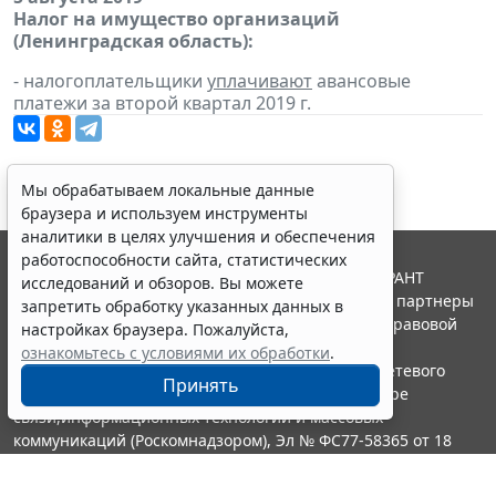
Налог на имущество организаций
(Ленинградская область):
- налогоплательщики
уплачивают
авансовые
платежи за второй квартал 2019 г.
Мы обрабатываем локальные данные
браузера и используем инструменты
аналитики в целях улучшения и обеспечения
работоспособности сайта, статистических
© ООО "НПП "ГАРАНТ-СЕРВИС", 2026. Система ГАРАНТ
исследований и обзоров. Вы можете
выпускается с 1990 года. Компания "Гарант" и ее партнеры
запретить обработку указанных данных в
являются участниками Российской ассоциации правовой
настройках браузера. Пожалуйста,
информации ГАРАНТ.
ознакомьтесь с условиями их обработки
.
Портал ГАРАНТ.РУ зарегистрирован в качестве сетевого
Принять
издания Федеральной службой по надзору в сфере
связи,информационных технологий и массовых
коммуникаций (Роскомнадзором), Эл № ФС77-58365 от 18
июня 2014 года.