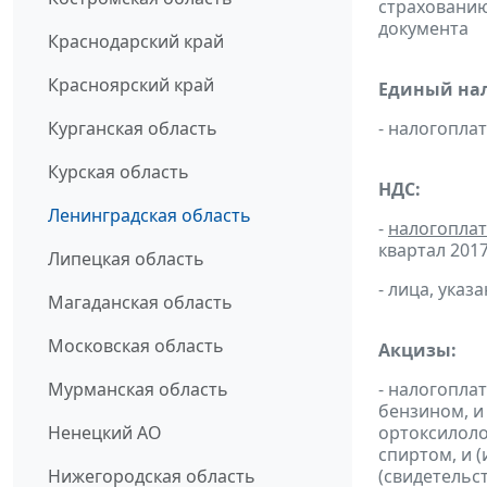
страхованию
документа
Краснодарский край
Красноярский край
Единый нал
Курганская область
- налогопл
Курская область
НДС:
Ленинградская область
-
налогопла
квартал 2017 
Липецкая область
- лица, указ
Магаданская область
Московская область
Акцизы:
Мурманская область
- налогопла
бензином, и
Ненецкий АО
ортоксилоло
спиртом, и 
Нижегородская область
(свидетельс