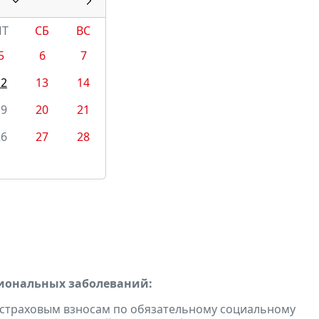
ПТ
СБ
ВС
5
6
7
12
13
14
19
20
21
26
27
28
сиональных заболеваний:
страховым взносам по обязательному социальному