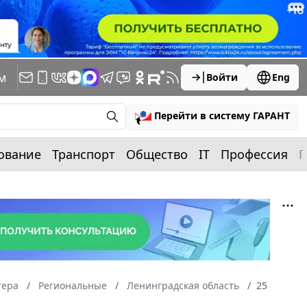
м
Войти
Eng
Перейти в систему ГАРАНТ
ование
Транспорт
Общество
IT
Профессия
П
тера
Региональные
Ленинградская область
25