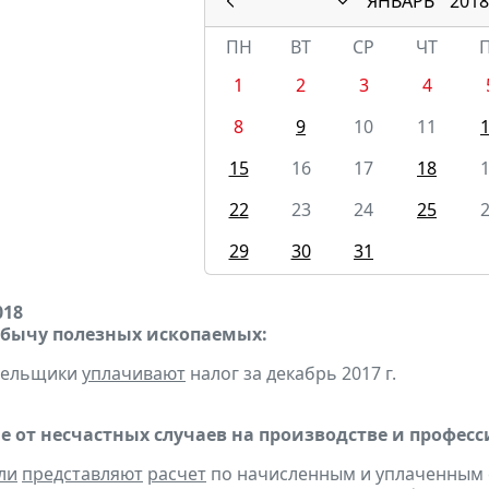
ЯНВАРЬ
2018
ПН
ВТ
СР
ЧТ
1
2
3
4
8
9
10
11
15
16
17
18
22
23
24
25
29
30
31
018
обычу полезных ископаемых:
ательщики
уплачивают
налог за декабрь 2017 г.
е от несчастных случаев на производстве и профес
ли
представляют
расчет
по начисленным и уплаченным 