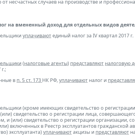
 от несчастных случаев на производстве и профессиона
ог на вмененный доход для отдельных видов деяте
ательщики
уплачивают
единый налог за IV квартал 2017 г.
тельщики
(
налоговые агенты
)
представляют
налоговую 
г.;
анные в
п. 5 ст. 173
НК РФ,
уплачивают
налог и
представл
тельщики (кроме имеющих свидетельство о регистраци
 (или) свидетельство о регистрации лица, совершающег
м, и (или) свидетельство о регистрации организации,
(или) включенных в Реестр эксплуатантов гражданской
тво) эксплуатанта)
уплачивают
акцизы и
представляют
н