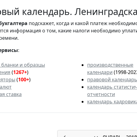
вый календарь. Ленинградская
бухгалтера
подскажет, когда и какой платеж необходи
вится информация о том, какие налоги необходимо уплат
ремени.
ервисы
:
 бланки и образцы
производственные
ения
(
1267+
)
календари
(1998-202
ляторы
(
100+
)
правовой календар
валют
календарь статисти
ая ставка
отчетности
календарь кадровик