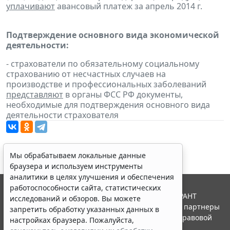
уплачивают
авансовый платеж за апрель 2014 г.
Подтверждение основного вида экономической
деятельности:
- страхователи по обязательному социальному
страхованию от несчастных случаев на
производстве и профессиональных заболеваний
представляют
в органы ФСС РФ документы,
необходимые для подтверждения основного вида
деятельности страхователя
Мы обрабатываем локальные данные
браузера и используем инструменты
аналитики в целях улучшения и обеспечения
работоспособности сайта, статистических
© ООО "НПП "ГАРАНТ-СЕРВИС", 2026. Система ГАРАНТ
исследований и обзоров. Вы можете
выпускается с 1990 года. Компания "Гарант" и ее партнеры
запретить обработку указанных данных в
являются участниками Российской ассоциации правовой
настройках браузера. Пожалуйста,
информации ГАРАНТ.