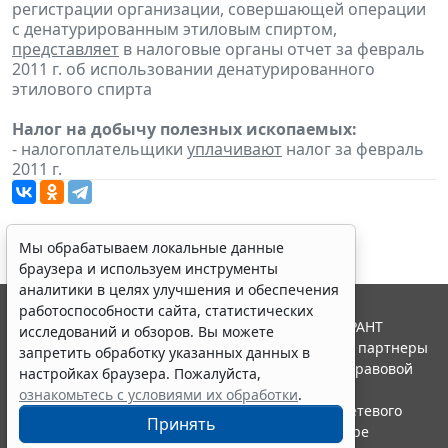
регистрации организации, совершающей операции
с денатурированным этиловым спиртом,
представляет
в налоговые органы отчет за февраль
2011 г. об использовании денатурированного
этилового спирта
Налог на добычу полезных ископаемых:
- налогоплательщики
уплачивают
налог за февраль
2011 г.
Мы обрабатываем локальные данные
браузера и используем инструменты
аналитики в целях улучшения и обеспечения
работоспособности сайта, статистических
© ООО "НПП "ГАРАНТ-СЕРВИС", 2026. Система ГАРАНТ
исследований и обзоров. Вы можете
выпускается с 1990 года. Компания "Гарант" и ее партнеры
запретить обработку указанных данных в
являются участниками Российской ассоциации правовой
настройках браузера. Пожалуйста,
информации ГАРАНТ.
ознакомьтесь с условиями их обработки
.
Портал ГАРАНТ.РУ зарегистрирован в качестве сетевого
Принять
издания Федеральной службой по надзору в сфере