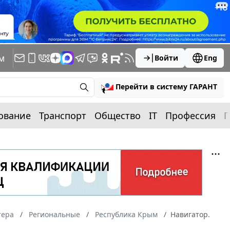
м
Войти
Eng
Перейти в систему ГАРАНТ
ование
Транспорт
Общество
IT
Профессия
П
тера
Региональные
Республика Крым
Навигатор.