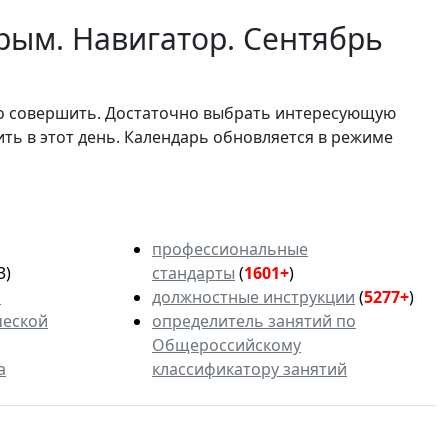
рым. Навигатор. Сентябрь
мо совершить. Достаточно выбрать интересующую
ить в этот день. Календарь обновляется в режиме
профессиональные
3)
стандарты
(
1601+
)
ь
должностные инструкции
(
5277+
)
ческой
определитель занятий по
Общероссийскому
а
классификатору занятий