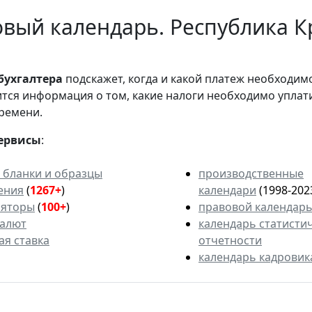
вый календарь. Республика К
бухгалтера
подскажет, когда и какой платеж необходи
вится информация о том, какие налоги необходимо уплат
ремени.
ервисы
:
 бланки и образцы
производственные
ения
(
1267+
)
календари
(1998-202
ляторы
(
100+
)
правовой календар
валют
календарь статисти
ая ставка
отчетности
календарь кадровик