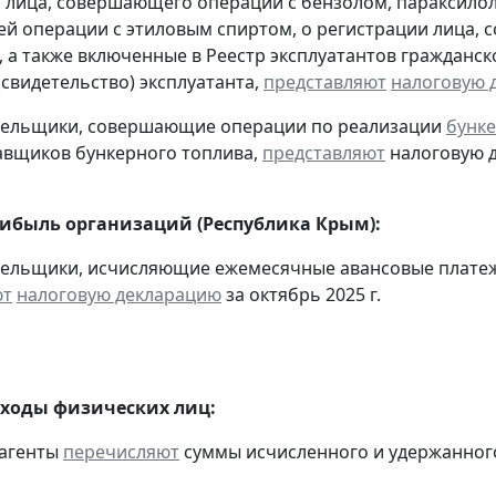
 лица, совершающего операции с бензолом, параксилол
 операции с этиловым спиртом, о регистрации лица, 
, а также включенные в Реестр эксплуатантов граждан
(свидетельство) эксплуатанта,
представляют
налоговую 
ательщики, совершающие операции по реализации
бунке
авщиков бункерного топлива,
представляют
налоговую д
рибыль организаций (Республика Крым):
тельщики, исчисляющие ежемесячные авансовые платеж
ют
налоговую декларацию
за октябрь 2025 г.
оходы физических лиц:
 агенты
перечисляют
суммы исчисленного и удержанного н