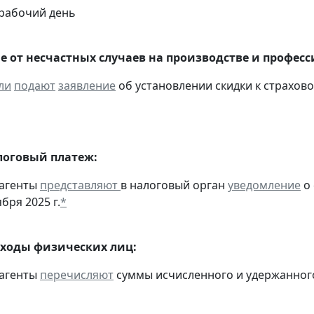
а, рабочий день
е от несчастных случаев на производстве и профес
ли
подают
заявление
об установлении скидки к страховом
оговый платеж:
 агенты
представляют
в налоговый орган
уведомление
о 
ября 2025 г.
*
оходы физических лиц:
 агенты
перечисляют
суммы исчисленного и удержанного н