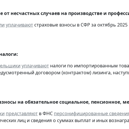
е от несчастных случаев на производстве и профес
ли
уплачивают
страховые взносы в СФР за октябрь 2025 
налоги:
тельщики
уплачивают
налоги по импортированным товара
едусмотренный договором (контрактом) лизинга, наступ
взносы на обязательное социальное, пенсионное, м
ки
представляют
в ФНС
персонифицированные сведени
ческих лиц и сведения о суммах выплат и иных вознаграж