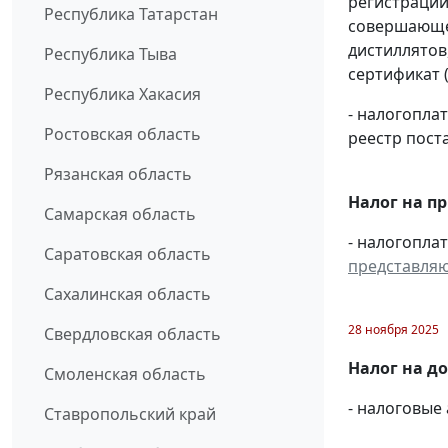
регистрации
Республика Татарстан
совершающей
дистиллятов
Республика Тыва
сертификат 
Республика Хакасия
- налогопл
Ростовская область
реестр пост
Рязанская область
Налог на п
Самарская область
- налогопла
Саратовская область
представля
Сахалинская область
28 ноября 2025
Свердловская область
Налог на д
Смоленская область
- налоговые
Ставропольский край