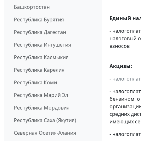
Башкортостан
Единый нал
Республика Бурятия
- налогопла
Республика Дагестан
налоговый 
Республика Ингушетия
взносов
Республика Калмыкия
Акцизы:
Республика Карелия
-
налогопла
Республика Коми
- налогопла
Республика Марий Эл
бензином, о
организации
Республика Мордовия
средних дис
Республика Саха (Якутия)
имеющих сер
Северная Осетия-Алания
- налогопла