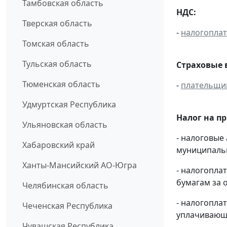
Тамбовская область
НДС:
Тверская область
-
налогопла
Томская область
Тульская область
Страховые 
Тюменская область
-
плательщи
Удмуртская Республика
Налог на п
Ульяновская область
- налоговые
Хабаровский край
муниципальн
Ханты-Мансийский АО-Югра
- налогопл
бумагам за о
Челябинская область
- налогопл
Чеченская Республика
уплачивающи
Чувашская Республика