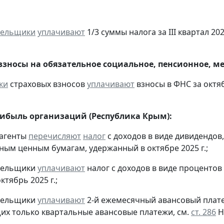
тельщики
уплачивают
1/3 суммы налога за III квартал 202
взносы на обязательное социальное, пенсионное, м
ки
страховых взносов
уплачивают
взносы в ФНС за октяб
рибыль организаций (Республика Крым):
 агенты
перечисляют
налог
с доходов в виде дивидендов
ым ценным бумагам, удержанный в октябре 2025 г.;
ательщики
уплачивают
налог с доходов в виде проценто
ктябрь 2025 г.;
ательщики
уплачивают
2-й ежемесячный авансовый платеж 
х только квартальные авансовые платежи, см.
ст. 286
Н