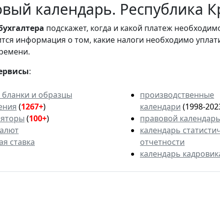
вый календарь. Республика К
бухгалтера
подскажет, когда и какой платеж необходи
вится информация о том, какие налоги необходимо уплат
ремени.
ервисы
:
 бланки и образцы
производственные
ения
(
1267+
)
календари
(1998-202
ляторы
(
100+
)
правовой календар
валют
календарь статисти
ая ставка
отчетности
календарь кадровик