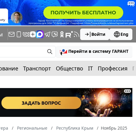
м
Войти
Eng
Перейти в систему ГАРАНТ
ование
Транспорт
Общество
IT
Профессия
П
тера
Региональные
Республика Крым
Ноябрь 2025