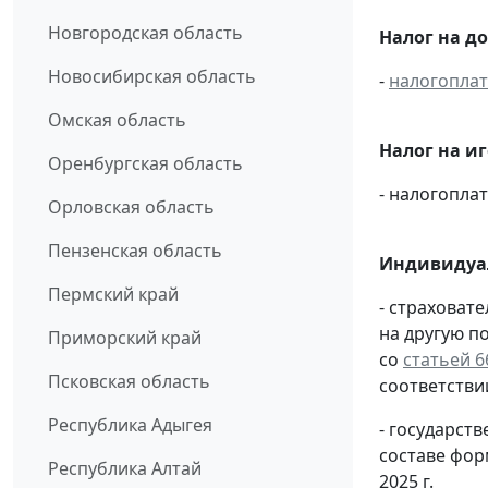
Новгородская область
Налог на д
Новосибирская область
-
налогопла
Омская область
Налог на и
Оренбургская область
- налогопл
Орловская область
Пензенская область
Индивидуа
Пермский край
- страховат
на другую п
Приморский край
со
статьей 6
Псковская область
соответстви
Республика Адыгея
- государс
составе фо
Республика Алтай
2025 г.