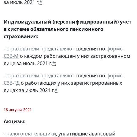
за июль 2021 г.
*
Индивидуальный (персонифицированный) учет
в системе обязательного пенсионного
страхования:
-
страхователи
представляют
сведения по
форме
СЗВ-М
о каждом работающем у них застрахованном
лице за июль 2021 г.
*
;
-
страхователи
представляют
сведения по
форме
СЗВ-ТД
о работающих у них зарегистрированных
лицах за июль 2021 г.
*
18 августа 2021
Акцизы:
-
налогоплательщики
, уплатившие авансовый