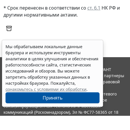
* Срок перенесен в соответствии со
ст. 6.1
НК РФ и
другими нормативными актами.
Мы обрабатываем локальные данные
браузера и используем инструменты
аналитики в целях улучшения и обеспечения
работоспособности сайта, статистических
© ООО "НПП "ГАРАНТ-СЕРВИС", 2026. Система ГАРАНТ
исследований и обзоров. Вы можете
выпускается с 1990 года. Компания "Гарант" и ее партнеры
запретить обработку указанных данных в
являются участниками Российской ассоциации правовой
настройках браузера. Пожалуйста,
информации ГАРАНТ.
ознакомьтесь с условиями их обработки
.
Портал ГАРАНТ.РУ зарегистрирован в качестве сетевого
Принять
издания Федеральной службой по надзору в сфере
связи,информационных технологий и массовых
коммуникаций (Роскомнадзором), Эл № ФС77-58365 от 18
июня 2014 года.
16+