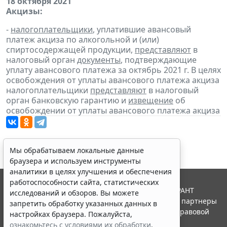
18 октября 2021
Акцизы:
-
налогоплательщики
, уплатившие авансовый
платеж акциза по алкогольной и (или)
спиртосодержащей продукции,
представляют
в
налоговый орган
документы
, подтверждающие
уплату авансового платежа за октябрь 2021 г. В целях
освобождения от уплаты авансового платежа акциза
налогоплательщики
представляют
в налоговый
орган банковскую гарантию и
извещение
об
освобождении от уплаты авансового платежа акциза
Мы обрабатываем локальные данные
браузера и используем инструменты
аналитики в целях улучшения и обеспечения
работоспособности сайта, статистических
© ООО "НПП "ГАРАНТ-СЕРВИС", 2026. Система ГАРАНТ
исследований и обзоров. Вы можете
выпускается с 1990 года. Компания "Гарант" и ее партнеры
запретить обработку указанных данных в
являются участниками Российской ассоциации правовой
настройках браузера. Пожалуйста,
информации ГАРАНТ.
ознакомьтесь с условиями их обработки
.