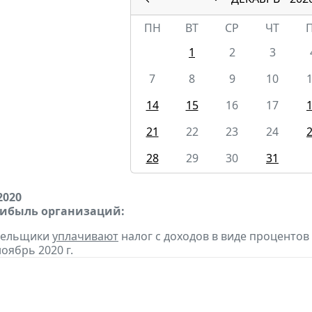
ПН
ВТ
СР
ЧТ
1
2
3
7
8
9
10
14
15
16
17
21
22
23
24
28
29
30
31
2020
рибыль организаций:
ательщики
уплачивают
налог с доходов в виде проценто
оябрь 2020 г.