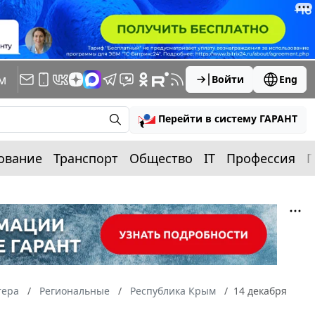
м
Войти
Eng
Перейти в систему ГАРАНТ
ование
Транспорт
Общество
IT
Профессия
П
тера
Региональные
Республика Крым
14 декабря