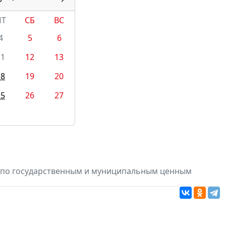
ПТ
СБ
ВС
4
5
6
11
12
13
18
19
20
25
26
27
в по государственным и муниципальным ценным