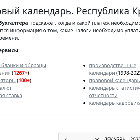
вый календарь. Республика Кр
бухгалтера
подскажет, когда и какой платеж необходи
вится информация о том, какие налоги необходимо уплат
ремени.
ервисы
:
 бланки и образцы
производственные
ения
(
1267+
)
календари
(1998-202
ляторы
(
100+
)
правовой календар
валют
календарь статисти
ая ставка
отчетности
календарь кадровик
ДЕКАБРЬ
202