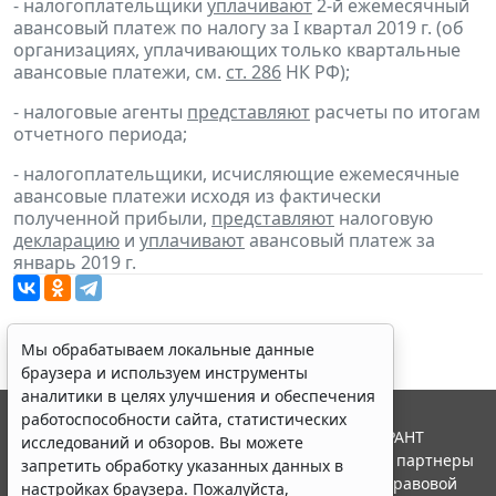
- налогоплательщики
уплачивают
2-й ежемесячный
авансовый платеж по налогу за I квартал 2019 г. (об
организациях, уплачивающих только квартальные
авансовые платежи, см.
ст. 286
НК РФ);
- налоговые агенты
представляют
расчеты по итогам
отчетного периода;
- налогоплательщики, исчисляющие ежемесячные
авансовые платежи исходя из фактически
полученной прибыли,
представляют
налоговую
декларацию
и
уплачивают
авансовый платеж за
январь 2019 г.
Мы обрабатываем локальные данные
браузера и используем инструменты
аналитики в целях улучшения и обеспечения
работоспособности сайта, статистических
© ООО "НПП "ГАРАНТ-СЕРВИС", 2026. Система ГАРАНТ
исследований и обзоров. Вы можете
выпускается с 1990 года. Компания "Гарант" и ее партнеры
запретить обработку указанных данных в
являются участниками Российской ассоциации правовой
настройках браузера. Пожалуйста,