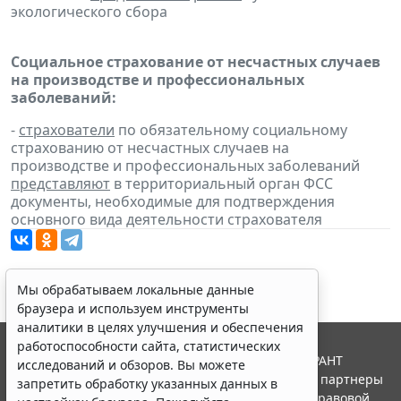
экологического сбора
Социальное страхование от несчастных случаев
на производстве и профессиональных
заболеваний:
-
страхователи
по обязательному социальному
страхованию от несчастных случаев на
производстве и профессиональных заболеваний
представляют
в территориальный орган ФСС
документы, необходимые для подтверждения
основного вида деятельности страхователя
Мы обрабатываем локальные данные
браузера и используем инструменты
аналитики в целях улучшения и обеспечения
работоспособности сайта, статистических
© ООО "НПП "ГАРАНТ-СЕРВИС", 2026. Система ГАРАНТ
исследований и обзоров. Вы можете
выпускается с 1990 года. Компания "Гарант" и ее партнеры
запретить обработку указанных данных в
являются участниками Российской ассоциации правовой