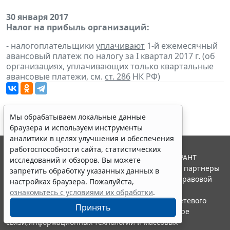
30 января 2017
Налог на прибыль организаций:
- налогоплательщики
уплачивают
1-й ежемесячный
авансовый платеж по налогу за I квартал 2017 г. (об
организациях, уплачивающих только квартальные
авансовые платежи, см.
ст. 286
НК РФ)
Мы обрабатываем локальные данные
браузера и используем инструменты
аналитики в целях улучшения и обеспечения
работоспособности сайта, статистических
© ООО "НПП "ГАРАНТ-СЕРВИС", 2026. Система ГАРАНТ
исследований и обзоров. Вы можете
выпускается с 1990 года. Компания "Гарант" и ее партнеры
запретить обработку указанных данных в
являются участниками Российской ассоциации правовой
настройках браузера. Пожалуйста,
информации ГАРАНТ.
ознакомьтесь с условиями их обработки
.
Портал ГАРАНТ.РУ зарегистрирован в качестве сетевого
Принять
издания Федеральной службой по надзору в сфере
связи,информационных технологий и массовых