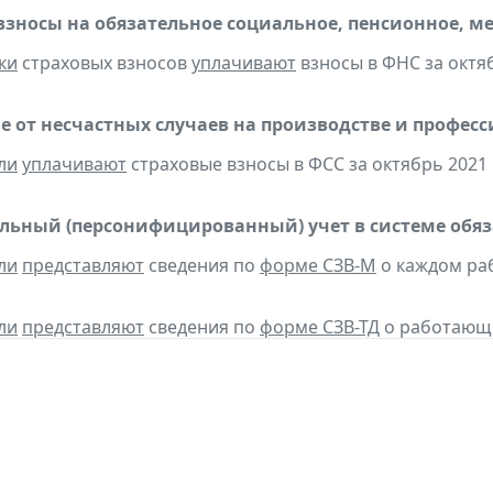
взносы на обязательное социальное, пенсионное, м
ки
страховых взносов
уплачивают
взносы в ФНС за октяб
е от несчастных случаев на производстве и профес
ли
уплачивают
страховые взносы в ФСС за октябрь 2021 
ьный (персонифицированный) учет в системе обяза
ли
представляют
сведения по
форме СЗВ-М
о каждом ра
ли
представляют
сведения по
форме СЗВ-ТД
о работающих