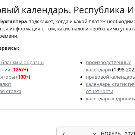
вый календарь. Республика Ин
бухгалтера
подскажет, когда и какой платеж необходи
вится информация о том, какие налоги необходимо уплат
ремени.
ервисы
:
 бланки и образцы
производственные
ения
(
1267+
)
календари
(1998-202
ляторы
(
100+
)
правовой календар
валют
календарь статисти
ая ставка
отчетности
календарь кадровик
НОЯБРЬ
202