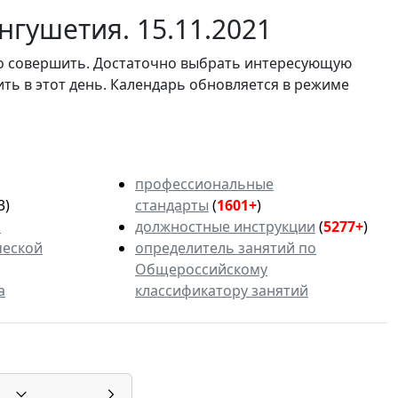
гушетия. 15.11.2021
мо совершить. Достаточно выбрать интересующую
ить в этот день. Календарь обновляется в режиме
профессиональные
3)
стандарты
(
1601+
)
ь
должностные инструкции
(
5277+
)
ческой
определитель занятий по
Общероссийскому
а
классификатору занятий
1