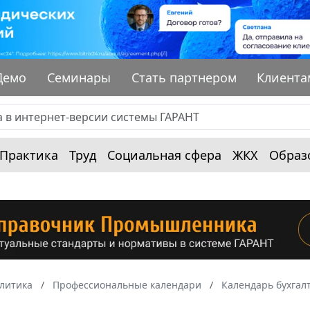
Демо
Семинары
Стать партнером
Клиента
Практика
Труд
Социальная сфера
ЖКХ
Образ
алитика
Профессиональные календари
Календарь бухгал