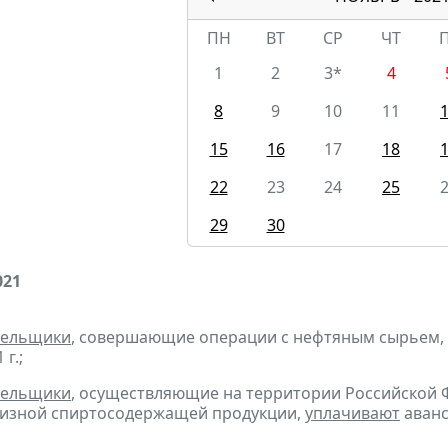
ПН
ВТ
СР
ЧТ
1
2
3*
4
8
9
10
11
15
16
17
18
22
23
24
25
29
30
021
тельщики
, совершающие операции с нефтяным сырьем,
г.;
тельщики
, осуществляющие на территории Российской 
цизной спиртосодержащей продукции,
уплачивают
аванс