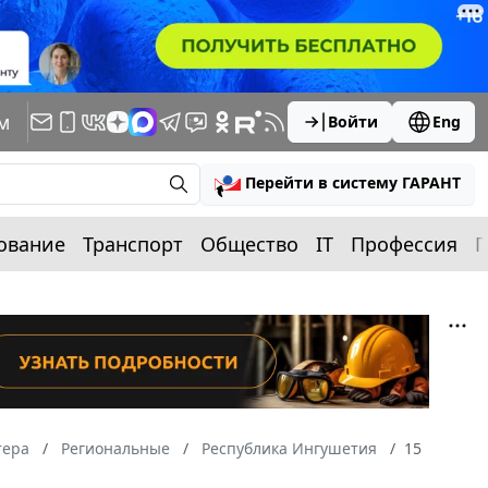
м
Войти
Eng
Перейти в систему ГАРАНТ
ование
Транспорт
Общество
IT
Профессия
П
тера
Региональные
Республика Ингушетия
15