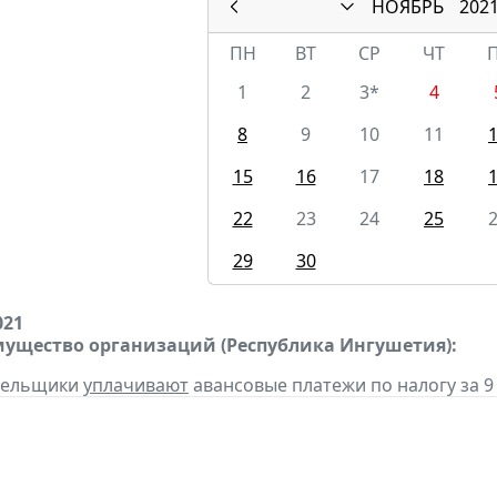
НОЯБРЬ
202
ПН
ВТ
СР
ЧТ
1
2
3*
4
8
9
10
11
15
16
17
18
22
23
24
25
29
30
021
мущество организаций (Республика Ингушетия):
ательщики
уплачивают
авансовые платежи по налогу за 9 