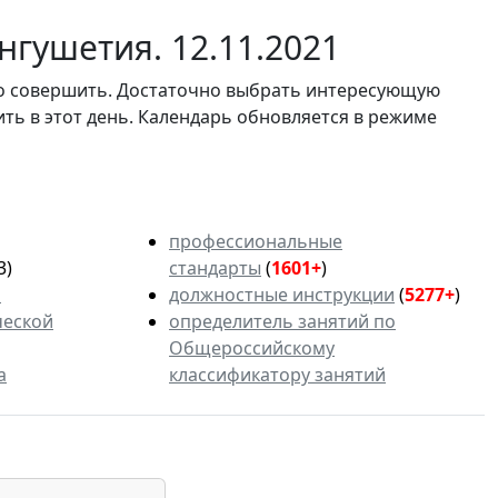
гушетия. 12.11.2021
мо совершить. Достаточно выбрать интересующую
ить в этот день. Календарь обновляется в режиме
профессиональные
3)
стандарты
(
1601+
)
ь
должностные инструкции
(
5277+
)
ческой
определитель занятий по
Общероссийскому
а
классификатору занятий