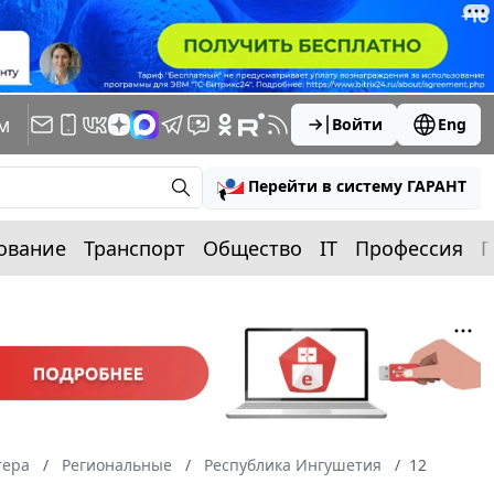
м
Войти
Eng
Перейти в систему ГАРАНТ
ование
Транспорт
Общество
IT
Профессия
П
тера
Региональные
Республика Ингушетия
12