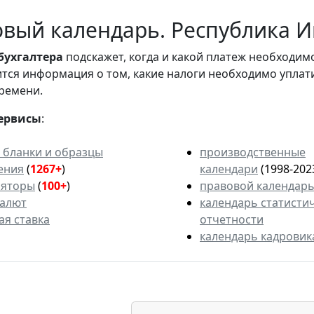
вый календарь. Республика Ин
бухгалтера
подскажет, когда и какой платеж необходи
вится информация о том, какие налоги необходимо уплат
ремени.
ервисы
:
 бланки и образцы
производственные
ения
(
1267+
)
календари
(1998-202
ляторы
(
100+
)
правовой календар
валют
календарь статисти
ая ставка
отчетности
календарь кадровик