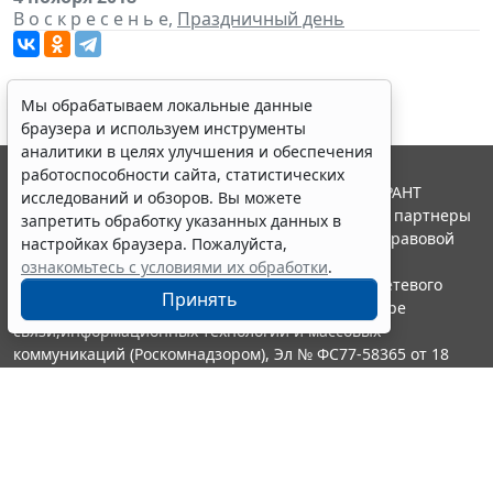
В о с к р е с е н ь е,
Праздничный день
Мы обрабатываем локальные данные
браузера и используем инструменты
аналитики в целях улучшения и обеспечения
работоспособности сайта, статистических
© ООО "НПП "ГАРАНТ-СЕРВИС", 2026. Система ГАРАНТ
исследований и обзоров. Вы можете
выпускается с 1990 года. Компания "Гарант" и ее партнеры
запретить обработку указанных данных в
являются участниками Российской ассоциации правовой
настройках браузера. Пожалуйста,
информации ГАРАНТ.
ознакомьтесь с условиями их обработки
.
Портал ГАРАНТ.РУ зарегистрирован в качестве сетевого
Принять
издания Федеральной службой по надзору в сфере
связи,информационных технологий и массовых
коммуникаций (Роскомнадзором), Эл № ФС77-58365 от 18
июня 2014 года.
16+
Контакты
8-800-200-88-88