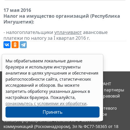
17 мая 2016
Налог на имущество организаций (Республика
Ингушетия):
- налогоплательщики
уплачивают
авансовые
платежи по налогу за I квартал 2016 г.
Мы обрабатываем локальные данные
браузера и используем инструменты
аналитики в целях улучшения и обеспечения
работоспособности сайта, статистических
© ООО "НПП "ГАРАНТ-СЕРВИС", 2026. Система ГАРАНТ
исследований и обзоров. Вы можете
выпускается с 1990 года. Компания "Гарант" и ее партнеры
запретить обработку указанных данных в
являются участниками Российской ассоциации правовой
настройках браузера. Пожалуйста,
информации ГАРАНТ.
ознакомьтесь с условиями их обработки
.
Портал ГАРАНТ.РУ зарегистрирован в качестве сетевого
Принять
издания Федеральной службой по надзору в сфере
связи,информационных технологий и массовых
коммуникаций (Роскомнадзором), Эл № ФС77-58365 от 18