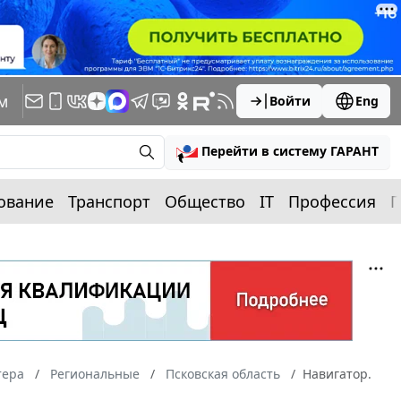
м
Войти
Eng
Перейти в систему ГАРАНТ
ование
Транспорт
Общество
IT
Профессия
П
тера
Региональные
Псковская область
Навигатор.