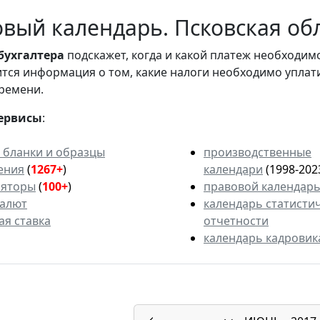
вый календарь. Псковская обл
бухгалтера
подскажет, когда и какой платеж необходи
вится информация о том, какие налоги необходимо уплат
ремени.
ервисы
:
 бланки и образцы
производственные
ения
(
1267+
)
календари
(1998-202
ляторы
(
100+
)
правовой календар
валют
календарь статисти
ая ставка
отчетности
календарь кадровик