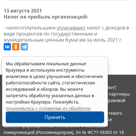
13 августа 2021
Налог на прибыль организаций:
- налогоплательщики
уплачивают
налог с доходов в
виде процентов по государственным и
муниципальным ценным бумагам за июль 2021 г.
Мы обрабатываем локальные данные
браузера и используем инструменты
аналитики в целях улучшения и обеспечения
работоспособности сайта, статистических
© ООО "НПП "ГАРАНТ-СЕРВИС", 2026. Система ГАРАНТ
исследований и обзоров. Вы можете
выпускается с 1990 года. Компания "Гарант" и ее партнеры
запретить обработку указанных данных в
являются участниками Российской ассоциации правовой
настройках браузера. Пожалуйста,
информации ГАРАНТ.
ознакомьтесь с условиями их обработки
.
Портал ГАРАНТ.РУ зарегистрирован в качестве сетевого
Принять
издания Федеральной службой по надзору в сфере
связи,информационных технологий и массовых
коммуникаций (Роскомнадзором), Эл № ФС77-58365 от 18