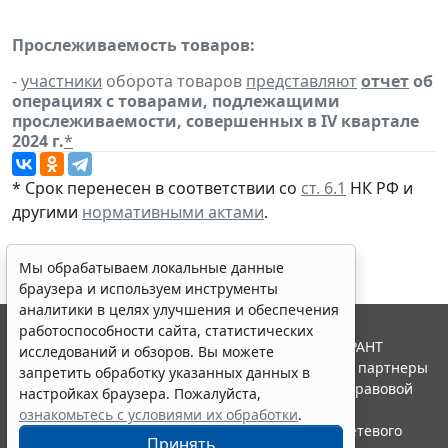
Прослеживаемость товаров:
-
участники
оборота товаров
представляют
отчет
об
операциях с товарами, подлежащими
прослеживаемости, совершенных в IV квартале
2024 г.
*
* Срок перенесен в соответствии со
ст. 6.1
НК РФ и
другими
нормативными актами
.
Мы обрабатываем локальные данные
браузера и используем инструменты
аналитики в целях улучшения и обеспечения
работоспособности сайта, статистических
© ООО "НПП "ГАРАНТ-СЕРВИС", 2026. Система ГАРАНТ
исследований и обзоров. Вы можете
выпускается с 1990 года. Компания "Гарант" и ее партнеры
запретить обработку указанных данных в
являются участниками Российской ассоциации правовой
настройках браузера. Пожалуйста,
информации ГАРАНТ.
ознакомьтесь с условиями их обработки
.
Портал ГАРАНТ.РУ зарегистрирован в качестве сетевого
Принять