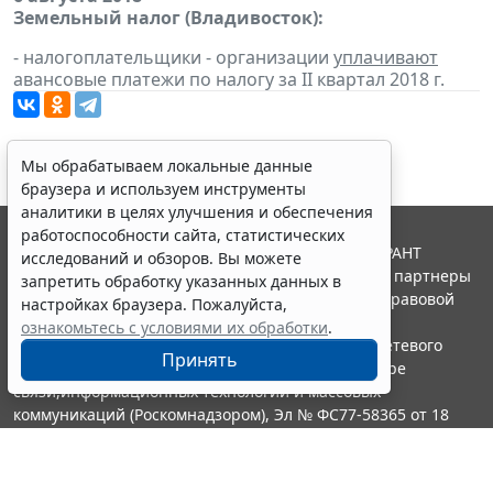
Земельный налог (Владивосток):
- налогоплательщики - организации
уплачивают
авансовые платежи по налогу за II квартал 2018 г.
Мы обрабатываем локальные данные
браузера и используем инструменты
аналитики в целях улучшения и обеспечения
работоспособности сайта, статистических
© ООО "НПП "ГАРАНТ-СЕРВИС", 2026. Система ГАРАНТ
исследований и обзоров. Вы можете
выпускается с 1990 года. Компания "Гарант" и ее партнеры
запретить обработку указанных данных в
являются участниками Российской ассоциации правовой
настройках браузера. Пожалуйста,
информации ГАРАНТ.
ознакомьтесь с условиями их обработки
.
Портал ГАРАНТ.РУ зарегистрирован в качестве сетевого
Принять
издания Федеральной службой по надзору в сфере
связи,информационных технологий и массовых
коммуникаций (Роскомнадзором), Эл № ФС77-58365 от 18
июня 2014 года.
16+