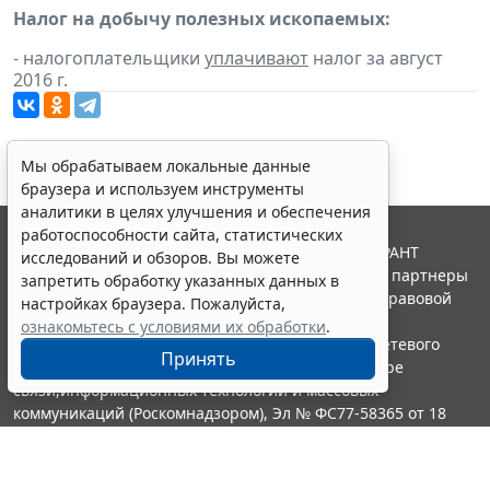
Налог на добычу полезных ископаемых:
- налогоплательщики
уплачивают
налог за август
2016 г.
Мы обрабатываем локальные данные
браузера и используем инструменты
аналитики в целях улучшения и обеспечения
работоспособности сайта, статистических
© ООО "НПП "ГАРАНТ-СЕРВИС", 2026. Система ГАРАНТ
исследований и обзоров. Вы можете
выпускается с 1990 года. Компания "Гарант" и ее партнеры
запретить обработку указанных данных в
являются участниками Российской ассоциации правовой
настройках браузера. Пожалуйста,
информации ГАРАНТ.
ознакомьтесь с условиями их обработки
.
Портал ГАРАНТ.РУ зарегистрирован в качестве сетевого
Принять
издания Федеральной службой по надзору в сфере
связи,информационных технологий и массовых
коммуникаций (Роскомнадзором), Эл № ФС77-58365 от 18
июня 2014 года.
16+