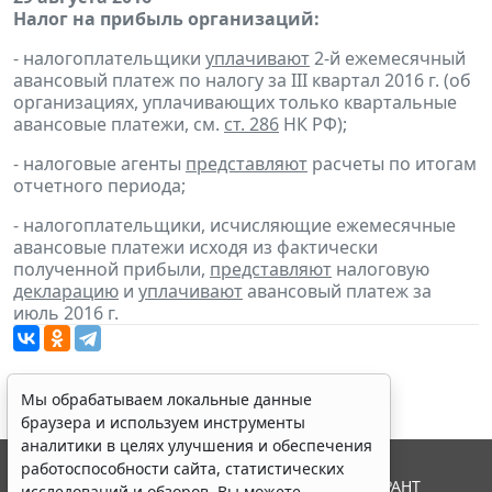
Налог на прибыль организаций:
- налогоплательщики
уплачивают
2-й ежемесячный
авансовый платеж по налогу за III квартал 2016 г. (об
организациях, уплачивающих только квартальные
авансовые платежи, см.
ст. 286
НК РФ);
- налоговые агенты
представляют
расчеты по итогам
отчетного периода;
- налогоплательщики, исчисляющие ежемесячные
авансовые платежи исходя из фактически
полученной прибыли,
представляют
налоговую
декларацию
и
уплачивают
авансовый платеж за
июль 2016 г.
Мы обрабатываем локальные данные
браузера и используем инструменты
аналитики в целях улучшения и обеспечения
работоспособности сайта, статистических
© ООО "НПП "ГАРАНТ-СЕРВИС", 2026. Система ГАРАНТ
исследований и обзоров. Вы можете